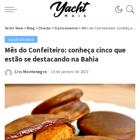
Yacht View
>
Blog
>
Checks
>
Gastronomia
>
Mês do Confeiteiro: conheça cinco que estão se destacando na Bahia
Gastronomia
Mês do Confeiteiro: conheça cinco que
estão se destacando na Bahia
Cris Montenegro
24 de janeiro de 2023
Posted
by