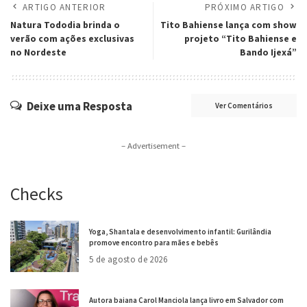
ARTIGO ANTERIOR
PRÓXIMO ARTIGO
Natura Tododia brinda o
Tito Bahiense lança com show
verão com ações exclusivas
projeto “Tito Bahiense e
no Nordeste
Bando Ijexá”
Deixe uma Resposta
Ver Comentários
– Advertisement –
Checks
Yoga, Shantala e desenvolvimento infantil: Gurilândia
promove encontro para mães e bebês
5 de agosto de 2026
Autora baiana Carol Manciola lança livro em Salvador com