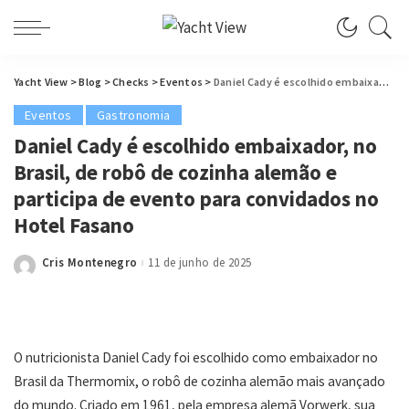
Yacht View
>
Blog
>
Checks
>
Eventos
>
Daniel Cady é escolhido embaixador, no Brasil, de robô de cozinha alemão e participa de evento para convidados no Hotel Fasano
Eventos
Gastronomia
Daniel Cady é escolhido embaixador, no
Brasil, de robô de cozinha alemão e
participa de evento para convidados no
Hotel Fasano
Cris Montenegro
11 de junho de 2025
Posted
by
O nutricionista Daniel Cady foi escolhido como embaixador no
Brasil da Thermomix, o robô de cozinha alemão mais avançado
do mundo. Criado em 1961, pela empresa alemã Vorwerk, sua