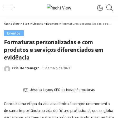
Yacht View
>
Blog
>
Checks
>
Eventos
>
Formaturas personalizadas e com produtos e serviços diferenciados em evidência
Eventos
Formaturas personalizadas e com
produtos e serviços diferenciados em
evidência
Cris Montenegro
9 de maio de 2023
Posted
by
Jéssica Layne, CEO da Inovar Formaturas
Concluir uma etapa da vida acadêmica é sempre um momento
de suma importância na vida do futuro profissional, que engloba
não apenas a comemoração do próprio formando, mas também