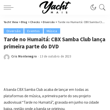
Yacht View
>
Blog
>
Checks
>
Diversão
>
Tarde no Humaitá: CBX Samba Club lança primeira parte do DVD
Diversão
Eventos
Música
Tarde no Humaitá: CBX Samba Club lança
primeira parte do DVD
Cris Montenegro
13 de outubro de 2023
Posted
by
A banda CBX Samba Club acaba de lançar em todas as
plataformas de música, a primeira parte do seu projeto
audiovisual “Tarde no Humaitá”, gravada em junho na cidade
baixa, região onde a banda se originou.