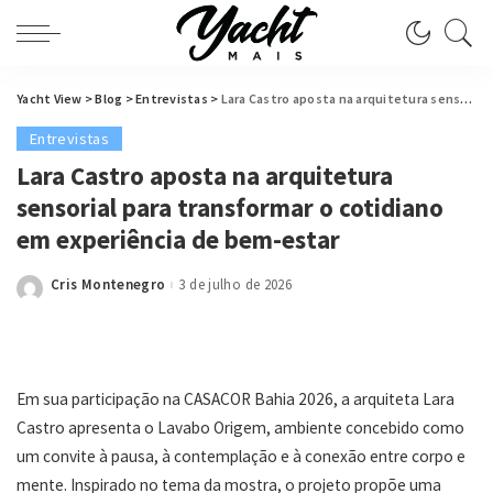
Yacht View
>
Blog
>
Entrevistas
>
Lara Castro aposta na arquitetura sensorial para transformar o cotidiano em experiência de bem-estar
Entrevistas
Lara Castro aposta na arquitetura
sensorial para transformar o cotidiano
em experiência de bem-estar
Cris Montenegro
3 de julho de 2026
Posted
by
Em sua participação na CASACOR Bahia 2026, a arquiteta Lara
Castro apresenta o Lavabo Origem, ambiente concebido como
um convite à pausa, à contemplação e à conexão entre corpo e
mente. Inspirado no tema da mostra, o projeto propõe uma