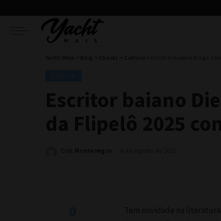
Yacht View
>
Blog
>
Checks
>
Cultura
>
Escritor baiano Diego Car
Cultura
Escritor baiano Di
da Flipelô 2025 co
Cris Montenegro
4 de agosto de 2025
Posted
by
0
Tem novidade na literatura