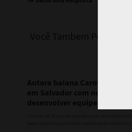
Deixe uma Resposta
Você Tambem Pode Curt
Autora baiana Carol Manciola
em Salvador com nova estrat
desenvolver equipes de vend
Com mais de 20 anos de experiência em desenvolvimento c
baiana questiona os modelos tradicionais de treinament