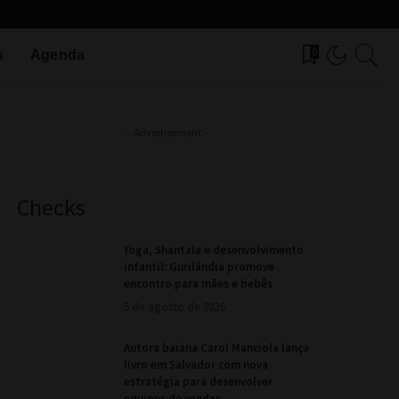
0
s
Agenda
– Advertisement –
Checks
Yoga, Shantala e desenvolvimento
infantil: Gurilândia promove
encontro para mães e bebês
5 de agosto de 2026
Autora baiana Carol Manciola lança
livro em Salvador com nova
estratégia para desenvolver
equipes de vendas