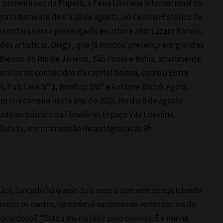
primeira vez da Flipelô, a Feira Literária Internacional do
ratuitamente de 6 a 10 de agosto, no Centro Histórico de
contará com a presença do escritor e ator Lázaro Ramos,
des artísticas. Diego, que já marcou presença em grandes
 Bienais do Rio de Janeiro, São Paulo e Bahia, atualmente
em locais conhecidos da capital baiana, como o Entre
i, Pub Casa Nº 1, Rooftop 180º e Antique Bistrô. Agora,
m sua carreira neste ano de 2025. No dia 8 de agosto
ado ao público da Flipelô no Espaço Vila Literária,
Batista, em uma sessão de autógrafos às 9h.
ição), lançado há quase dois anos e que vem conquistando
 todos os cantos, também é sucesso nas redes sociais do
ardoso7. “Estou muito feliz pelo convite. É a minha