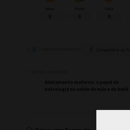
Amor
Triste
Feliz
0
0
0
0
Compartilhar no F
COMPARTILHAMENTOS
ARTIGO ANTERIOR
Aleitamento materno: o papel da
nutrologia na saúde da mãe e do bebê