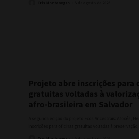
Cris Montenegro
5 de agosto de 2026
Posted
by
Projeto abre inscrições para 
gratuitas voltadas à valoriza
afro-brasileira em Salvador
A segunda edição do projeto Ecos Ancestrais: Afoxés, He
inscrições para oficinas gratuitas voltadas à preservação
Cris Montenegro
5 de agosto de 2026