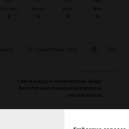
Com sono
Nervoso
Morto
Wink
0
0
0
0
acebook
Compartilhar no Twitter
PRÓXIMO ARTIGO
Com inovação e sensorialidade, Grupo
Dolce Pet anuncia novos lançamentos
em suas marcas
Ver Comentários