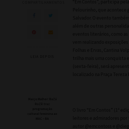
“Em Contos”, participa pela 
COMPARTILHAMENTOS
Pelourinho, que acontece g
Salvador. O evento também 
além de outras personalida
eventos literários, como as
vem realizando exposições 
Folhas e Ervas, Cantina Volp
LEIA DEPOIS
trilha mais uma conquista e
(sexta-feira), será apresent
localizado na Praça Tereza 
Março Mulher: BaZá
RoZê traz
programação
O livro “Em Contos” (1ª ed
cultural feminina ao
leitores e admiradores por
MAC – BA
autor @emcontoss e @diegoc