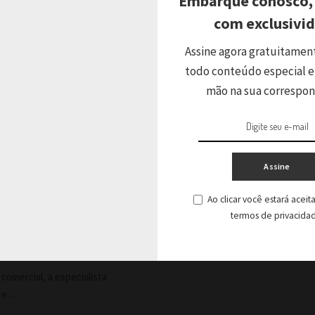
Embarque conosco,
com exclusivi
Assine agora gratuitamen
todo conteúdo especial e
ir
mão na sua correspo
Assine
 lança livro
Ao clicar você estará acei
égia para
termos de privacida
as
omercial, a especialista
o e
...