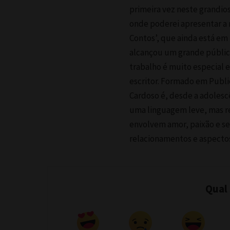
primeira vez neste grandios
onde poderei apresentar a 
Contos’, que ainda está em
alcançou um grande públic
trabalho é muito especial e
escritor. Formado em Publ
Cardoso é, desde a adolescê
uma linguagem leve, mas r
envolvem amor, paixão e se
relacionamentos e aspectos
Qual