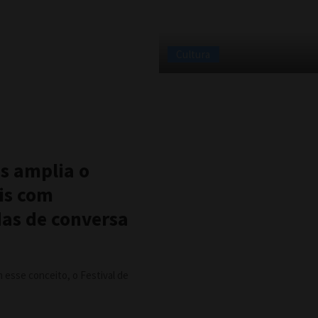
Cultura
es amplia o
óis com
das de conversa
esse conceito, o Festival de