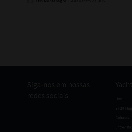
Cris Montenegro
4 de agosto de 2026
Posted
by
Siga-nos em nossas
Yach
redes sociais
Home
Yacht Mag
Colunas
Entrevista