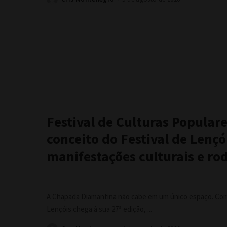
Posted
by
Festival de Culturas Popular
conceito do Festival de Lenç
manifestações culturais e ro
A Chapada Diamantina não cabe em um único espaço. Com 
Lençóis chega à sua 27ª edição,
...