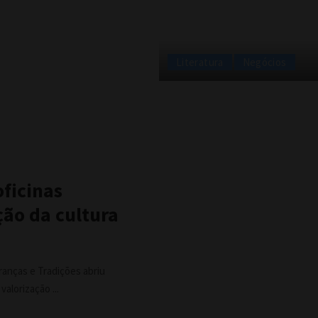
Literatura
Negócios
oficinas
ção da cultura
ranças e Tradições abriu
, valorização
...