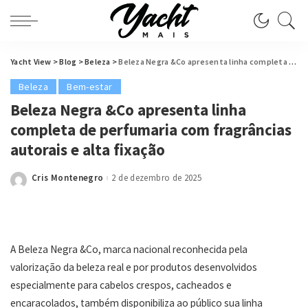
Yacht View
>
Blog
>
Beleza
>
Beleza Negra &Co apresenta linha completa de perfumaria com fragrâncias autorais e alta fixação
Beleza
Bem-estar
Beleza Negra &Co apresenta linha
completa de perfumaria com fragrâncias
autorais e alta fixação
Cris Montenegro
2 de dezembro de 2025
Posted
by
A Beleza Negra &Co, marca nacional reconhecida pela
valorização da beleza real e por produtos desenvolvidos
especialmente para cabelos crespos, cacheados e
encaracolados, também disponibiliza ao público sua linha