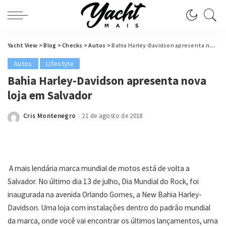
Yacht View
>
Blog
>
Checks
>
Autos
>
Bahia Harley-Davidson apresenta nova loja em Salvador
Autos
Lifestyle
Bahia Harley-Davidson apresenta nova
loja em Salvador
Cris Montenegro
21 de agosto de 2018
Posted
by
A mais lendária marca mundial de motos está de volta a
Salvador. No último dia 13 de julho, Dia Mundial do Rock, foi
inaugurada na avenida Orlando Gomes, a New Bahia Harley-
Davidson. Uma loja com instalações dentro do padrão mundial
da marca, onde você vai encontrar os últimos lançamentos, uma