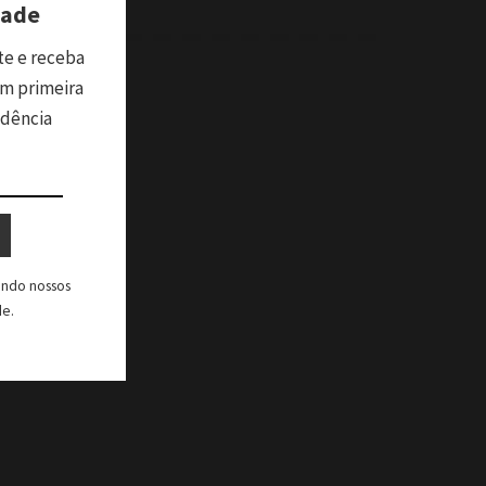
dade
te e receba
m primeira
ndência
tando nossos
de.