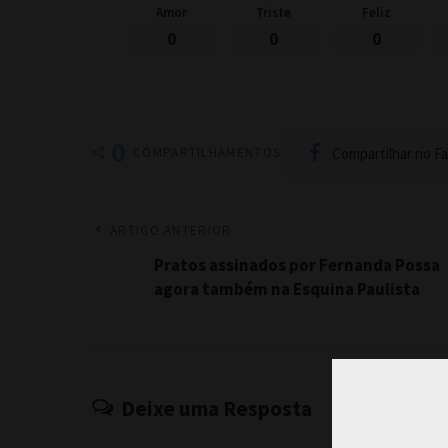
Amor
Triste
Feliz
0
0
0
0
Compartilhar no F
COMPARTILHAMENTOS
ARTIGO ANTERIOR
Pratos assinados por Fernanda Possa
agora também na Esquina Paulista
Deixe uma Resposta