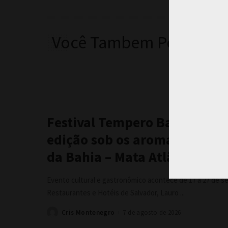
Você Tambem Pode Curt
Festival Tempero Bahia chega
edição sob os aromas e sabo
da Bahia – Mata Atlântica
Evento cultural e gastronômico acontece de 17 a 27 de s
Restaurantes e Hotéis de Salvador, Lauro
...
Cris Montenegro
7 de agosto de 2026
Posted
by