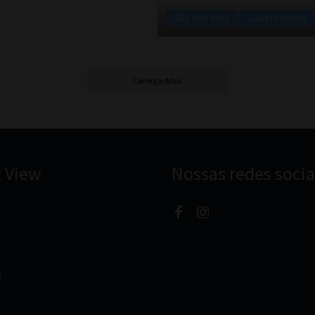
Dia dos Pais
Gastronomia
Carregar Mais
t View
Nossas redes socia
s