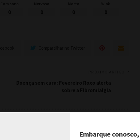
Com sono
Nervoso
Morto
Wink
0
0
0
0
acebook
Compartilhar no Twitter
PRÓXIMO ARTIGO
Doença sem cura: Fevereiro Roxo alerta
sobre a Fibromialgia
Ver Comentários
Embarque conosco,