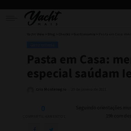
Yacht View
>
Blog
>
Checks
>
Gastronomia
>
Pasta em Casa: men
Gastronomia
Pasta em Casa: me
especial saúdam I
Cris Montenegro
29 de janeiro de 2021
Posted
by
0
Seguindo orientações munic
19h com des
COMPARTILHAMENTOS