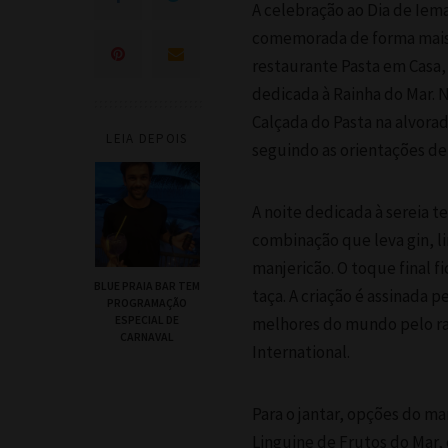
A celebração ao Dia de Iem
comemorada de forma mais
restaurante Pasta em Casa,
dedicada à Rainha do Mar. 
Calçada do Pasta na alvorada
LEIA DEPOIS
seguindo as orientações de
A noite dedicada à sereia 
combinação que leva gin, li
manjericão. O toque final f
BLUE PRAIA BAR TEM
taça. A criação é assinada 
PROGRAMAÇÃO
ESPECIAL DE
melhores do mundo pelo ran
CARNAVAL
International.
Para o jantar, opções do m
Linguine de Frutos do Mar,