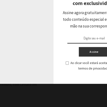
com exclusivi
Assine agora gratuitamen
ir
todo conteúdo especial e
mão na sua correspo
Assine
 a sua 9ª
Ao clicar você estará acei
res dos Biomas
termos de privacida
etembro, com Circuito em