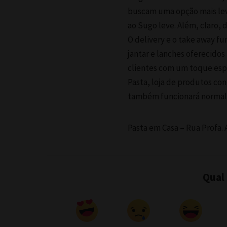
buscam uma opção mais lev
ao Sugo leve. Além, claro, 
O delivery e o take away f
jantar e lanches oferecidos
clientes com um toque esp
Pasta, loja de produtos con
também funcionará normalm
Pasta em Casa – Rua Profa.
Qual