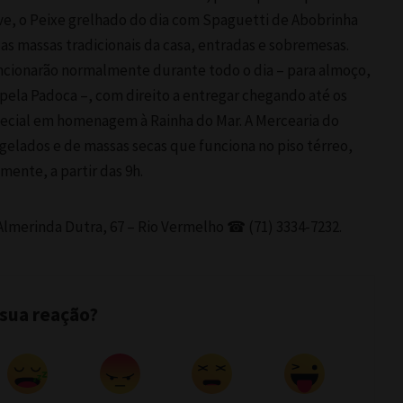
e, o Peixe grelhado do dia com Spaguetti de Abobrinha
das massas tradicionais da casa, entradas e sobremesas.
uncionarão normalmente durante todo o dia – para almoço,
 pela Padoca –, com direito a entregar chegando até os
ecial em homenagem à Rainha do Mar. A Mercearia do
gelados e de massas secas que funciona no piso térreo,
ente, a partir das 9h.
 Almerinda Dutra, 67 – Rio Vermelho ☎ (71) 3334-7232.
 sua reação?