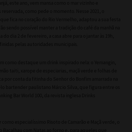
anjá, este ano, vem mansa como o mar vizinho e
 reservada, como pede o momento. Nesse 2021, o
 que fica no coração do Rio Vermelho, adaptou a sua festa
Não sendo possível manter a tradição do café da manhã na
 do dia 2 de fevereiro, a casa abre para o jantar às 19h,
finidas pelas autoridades municipais.
tem como destaque um drink inspirado nela: o Yemangin,
mão taiti, xarope de especiarias, maçã verde e folhas de
ica por conta da fitinha do Senhor do Bonfim amarrada na
pelo bartender paulistano Márcio Silva, que figura entre os
king Bar World 100, da revista inglesa Drinks
ar como especialíssimo Risoto de Camarão e Maçã verde, o
 o Bacalhau com Natas ao forno e, para aqueles que