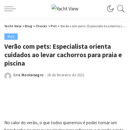
Yacht View
>
Blog
>
Checks
>
Pet
>
Verão com pets: Especialista orienta cuidados ao levar cachorros para praia e piscina
Pet
Verão com pets: Especialista orienta
cuidados ao levar cachorros para praia e
piscina
Cris Montenegro
26 de fevereiro de 2021
Posted
by
No calor do verão, o que todos queremos é poder tomar um