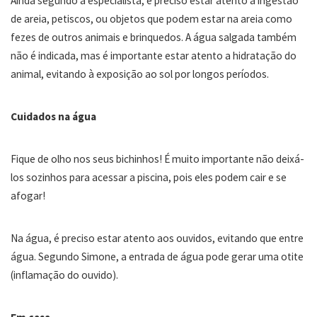
Ainda segundo a especialista, é preciso estar atento
à
ingestão
de areia, petiscos, ou objetos que podem estar na areia como
fezes de outros animais e brinquedos. A água salgada também
não é indicada, mas é importante estar atento
a
hidratação do
animal, evitando
à
exposição
ao sol
por longos períodos.
Cuidados na água
Fique de olho nos seus
bi
ch
inhos
! É muito importante não
deix
á
-
los
sozinhos para acessar a piscina
, pois eles podem cair e se
afogar!
Na água, é preciso estar atento aos ouvidos, evitando que entre
água. Segundo Simone, a entrada de água pode gerar uma otite
(inflamação do ouvido).