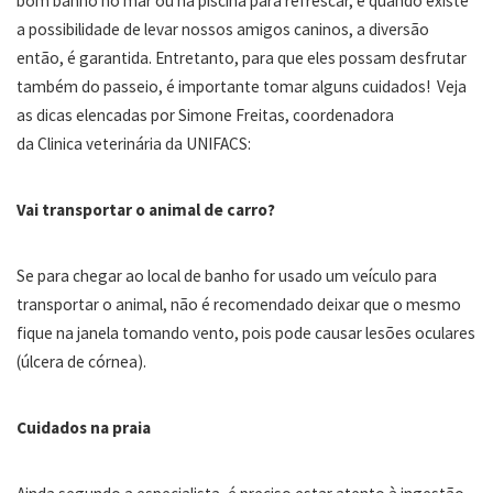
bom banho no mar ou na piscina para refrescar, e quando existe
a possibilidade de levar nossos amigos caninos, a diversão
então, é garantida. Entretanto, para que eles possam desfrutar
também do passeio, é importante tomar alguns cuidados! Veja
as dicas elencadas por Simone Freitas, coordenadora
da
Clinica
veterinária da UNIFACS:
Vai transportar o animal de carro?
Se para chegar ao local de banho for usado um
ve
ículo para
transportar o animal,
não
é recomendado
deixar que o mesmo
fique na janela tomando vento, pois pode causar lesões oculares
(úlcera de córnea)
.
Cuidados na praia