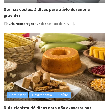
Dor nas costas: 5 dicas para alívio durante a
gravidez
Cris Montenegro
26 de setembro de 2022
Posted
by
Bem-estar
Gastronomia
Saúde
Nutricionista dá dicas para não exagerar nas