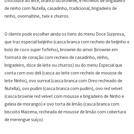
chocolate ao leite, branco ou brownie, e recheios de brigadeiro
de ninho com Nutella, casadinho, tradicional, brigadeiro de
ninho, ovomaltine, twix e churros.
O cliente pode escolher ainda os itens do menu Doce Surpresa,
que traz especial beijinho (casca branca com recheio de beijinho e
bolo de coco super fofinho), brownie do amor (brownie em
formato de coração com recheio de casadinho, ninho,
brigadeiro, doce de leite ou churros) ou do menu Especial que
conta com ovo deli (casca ao leite com recheio de mousse de
leite Ninho), ovo surreal (casca branca com Oreo recheado de
Nutella), ovo pudim (casca branca com pudim), ovo red velvet
(casca brownie red velvet com mousse e brigadeiro de Ninho e
geleia de morango) e ovo torta de limão (casca branca com
biscoito Maizena, recheada de mousse de limão com cobertura
de merengue suíço).