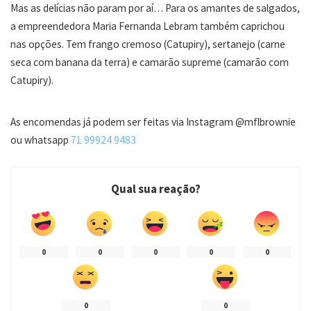
Mas as delícias não param por aí… Para os amantes de salgados,
a empreendedora Maria Fernanda Lebram também caprichou
nas opções. Tem frango cremoso (Catupiry), sertanejo (carne
seca com banana da terra) e camarão supreme (camarão com
Catupiry).
As encomendas já podem ser feitas via Instagram @mflbrownie
ou whatsapp
71 99924 9483
Qual sua reação?
0
0
0
0
0
0
0