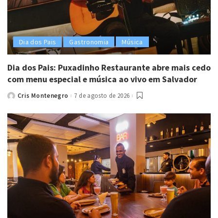
Dia dos Pais
Gastronomia
Música
Dia dos Pais: Puxadinho Restaurante abre mais cedo
com menu especial e música ao vivo em Salvador
Cris Montenegro
7 de agosto de 2026
Posted
by