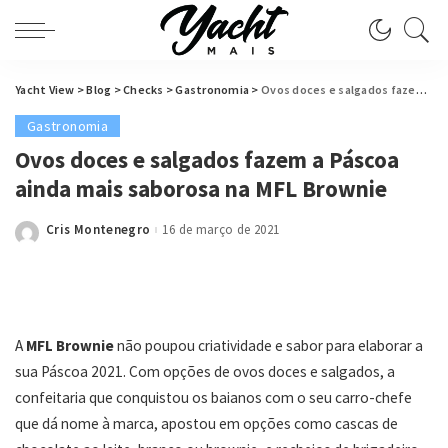
Yacht View
>
Blog
>
Checks
>
Gastronomia
>
Ovos doces e salgados fazem a Páscoa ainda mais saborosa na MFL Brownie
Gastronomia
Ovos doces e salgados fazem a Páscoa
ainda mais saborosa na MFL Brownie
Cris Montenegro
16 de março de 2021
Posted
by
A
MFL Brownie
não poupou criatividade e sabor para elaborar a
sua Páscoa 2021. Com opções de ovos doces e salgados, a
confeitaria que conquistou os baianos com o seu carro-chefe
que dá nome à marca, apostou em opções como cascas de