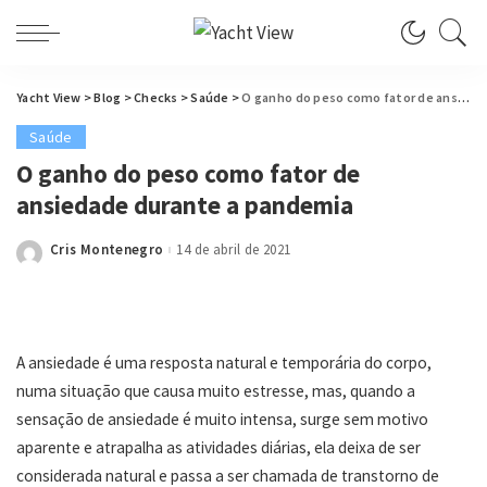
Yacht View
>
Blog
>
Checks
>
Saúde
>
O ganho do peso como fator de ansiedade durante a pandemia
Saúde
O ganho do peso como fator de
ansiedade durante a pandemia
Cris Montenegro
14 de abril de 2021
Posted
by
A ansiedade é uma resposta natural e temporária do corpo,
numa situação que causa muito estresse, mas, quando a
sensação de ansiedade é muito intensa, surge sem motivo
aparente e atrapalha as atividades diárias, ela deixa de ser
considerada natural e passa a ser chamada de transtorno de