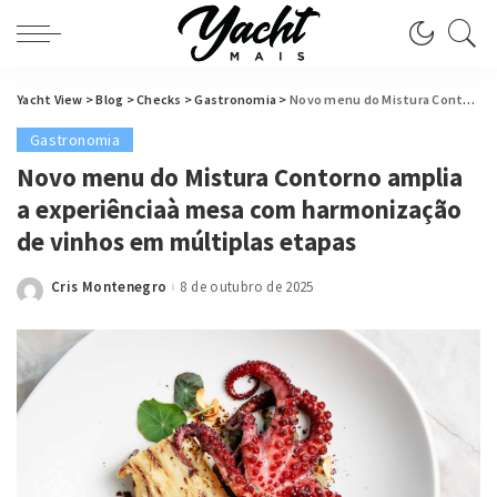
Yacht View
>
Blog
>
Checks
>
Gastronomia
>
Novo menu do Mistura Contorno amplia a experiênciaà mesa com harmonização de vinhos em múltiplas etapas
Gastronomia
Novo menu do Mistura Contorno amplia
a experiênciaà mesa com harmonização
de vinhos em múltiplas etapas
Cris Montenegro
8 de outubro de 2025
Posted
by