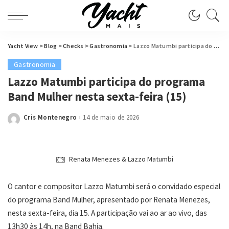
Yacht View
>
Blog
>
Checks
>
Gastronomia
>
Lazzo Matumbi participa do programa Band Mulher nesta sexta-feira (15)
Gastronomia
Lazzo Matumbi participa do programa
Band Mulher nesta sexta-feira (15)
Cris Montenegro
14 de maio de 2026
Posted
by
Renata Menezes & Lazzo Matumbi
O cantor e compositor Lazzo Matumbi será o convidado especial
do programa Band Mulher, apresentado por Renata Menezes,
nesta sexta-feira, dia 15. A participação vai ao ar ao vivo, das
13h30 às 14h, na Band Bahia.