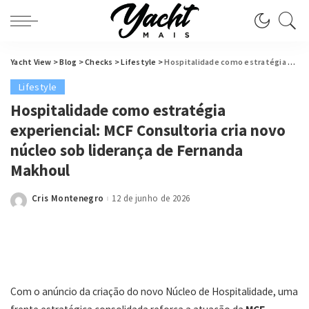
Yacht View
>
Blog
>
Checks
>
Lifestyle
>
Hospitalidade como estratégia experiencial: MCF Consultoria cria novo núcleo sob liderança de Fernanda Makhoul
Lifestyle
Hospitalidade como estratégia
experiencial: MCF Consultoria cria novo
núcleo sob liderança de Fernanda
Makhoul
Cris Montenegro
12 de junho de 2026
Posted
by
Com o anúncio da criação do novo Núcleo de Hospitalidade, uma