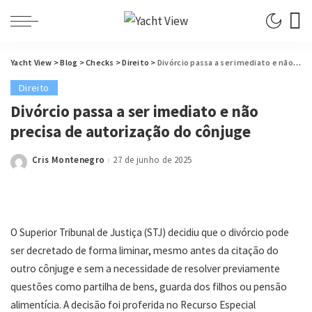
Yacht View
>
Blog
>
Checks
>
Direito
>
Divórcio passa a ser imediato e não precisa de autorização do cônjuge
Direito
Divórcio passa a ser imediato e não
precisa de autorização do cônjuge
Cris Montenegro
27 de junho de 2025
Posted
by
O Superior Tribunal de Justiça (STJ) decidiu que o divórcio pode
ser decretado de forma liminar, mesmo antes da citação do
outro cônjuge e sem a necessidade de resolver previamente
questões como partilha de bens, guarda dos filhos ou pensão
alimentícia. A decisão foi proferida no Recurso Especial