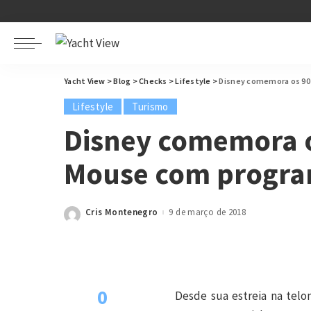
Yacht View
>
Blog
>
Checks
>
Lifestyle
>
Disney comemora os 90
Lifestyle
Turismo
Disney comemora o
Mouse com progra
Cris Montenegro
9 de março de 2018
Posted
by
0
Desde sua estreia na tel