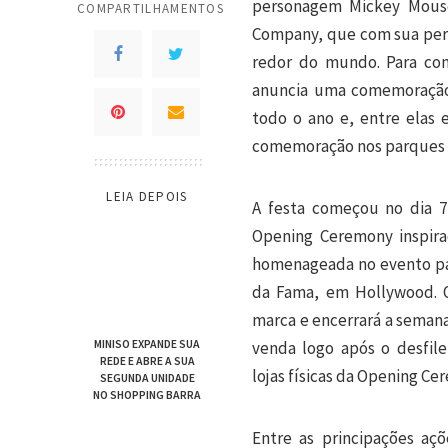
personagem Mickey Mouse
COMPARTILHAMENTOS
Company, que com sua pers
redor do mundo. Para co
anuncia uma comemoração 
todo o ano e, entre elas 
comemoração nos parques e
LEIA DEPOIS
A festa começou no dia 7
Opening Ceremony inspir
homenageada no evento par
da Fama, em Hollywood. 
marca e encerrará a seman
MINISO EXPANDE SUA
venda logo após o desfil
REDE E ABRE A SUA
lojas físicas da Opening Ce
SEGUNDA UNIDADE
NO SHOPPING BARRA
Entre as principações aç