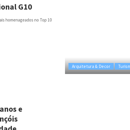
cional G10
onais homenageados no Top 10
Arquitetura & Decor
Turis
 anos e
nçóis
idade