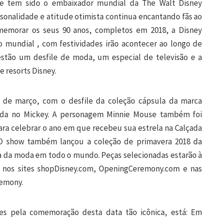
 tem sido o embaixador mundial da The Walt Disney
onalidade e atitude otimista continua encantando fãs ao
memorar os seus 90 anos, completos em 2018, a Disney
mundial , com festividades irão acontecer ao longo de
estão um desfile de moda, um especial de televisão e a
 resorts Disney.
 de março, com o desfile da coleção cápsula da marca
ada no Mickey. A personagem Minnie Mouse também foi
a celebrar o ano em que recebeu sua estrela na Calçada
O show também lançou a coleção de primavera 2018 da
a da moda em todo o mundo. Peças selecionadas estarão à
e nos sites shopDisney.com, OpeningCeremony.com e nas
remony.
ões pela comemoração desta data tão icônica, está: Em