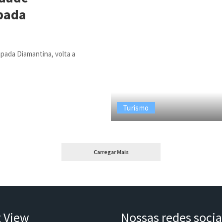
apada
apada Diamantina, volta a
Turismo
Carregar Mais
t View
Nossas redes socia