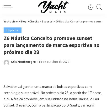
Yacht View
>
Blog
>
Checks
>
Esporte
>
Z6 Náutica Conceito promove sunset para lançamento de marca esportiva no próximo dia 28
Esporte
Z6 Náutica Conceito promove sunset
para lançamento de marca esportiva no
próximo dia 28
Cris Montenegro
19 de outubro de 2022
Posted
by
Salvador vai ganhar uma marca de bolsas esportivas com
tecnologia sustentável. No próximo dia 28, a partir das 17 horas,
a Z6 Náutica promove, em sua unidade na Bahia Marina, o Eau
Sunset. O evento, com a participação do Dj Santz, vai reunir