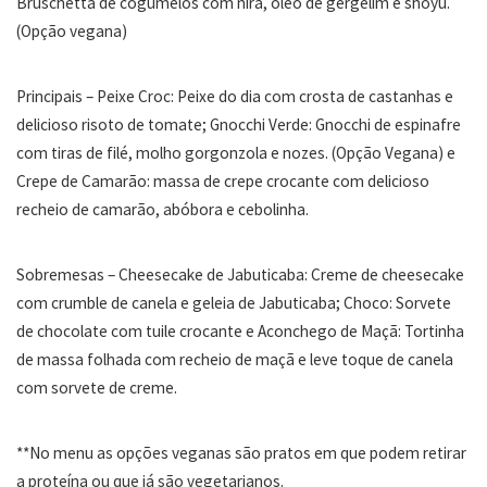
Bruschetta de cogumelos com nirá, óleo de gergelim e shoyu.
(Opção vegana)
Principais – Peixe Croc: Peixe do dia com crosta de castanhas e
delicioso risoto de tomate; Gnocchi Verde: Gnocchi de espinafre
com tiras de filé, molho gorgonzola e nozes. (Opção Vegana) e
Crepe de Camarão: massa de crepe crocante com delicioso
recheio de camarão, abóbora e cebolinha.
Sobremesas – Cheesecake de Jabuticaba: Creme de cheesecake
com crumble de canela e geleia de Jabuticaba; Choco: Sorvete
de chocolate com tuile crocante e Aconchego de Maçã: Tortinha
de massa folhada com recheio de maçã e leve toque de canela
com sorvete de creme.
**No menu as opções veganas são pratos em que podem retirar
a proteína ou que já são vegetarianos.