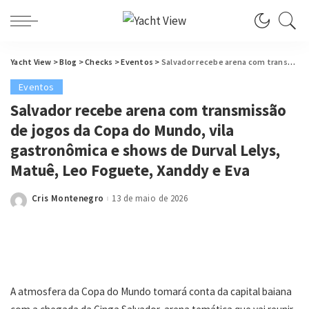
Yacht View
>
Blog
>
Checks
>
Eventos
>
Salvador recebe arena com transmissão de jogos da Copa do Mundo, vila gastronômica e shows de Durval Lelys, Matuê, Leo Foguete, Xanddy e Eva
Eventos
Salvador recebe arena com transmissão
de jogos da Copa do Mundo, vila
gastronômica e shows de Durval Lelys,
Matuê, Leo Foguete, Xanddy e Eva
Cris Montenegro
13 de maio de 2026
Posted
by
A atmosfera da Copa do Mundo tomará conta da capital baiana