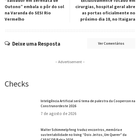
“Salvador em Serenata de
Exclusivamente focado em
Outono” embala o pôr do sol
cirurgias, hospital geral abre
na Varanda do SESI Rio
as portas oficialmente no
Vermelho
próximo dia 18, no Itaigara
Deixe uma Resposta
Ver Comentários
– Advertisement –
Checks
Inteligência Artificial será tema de palestra da Coopercon na
Construnordeste 2026
7 de agosto de 2026
Walter Schimmelpfeng traduz encontros, memória e
sustentabilidade no living “Dois Jeitos, Um Querer” da
CASACOR Bahia 2026