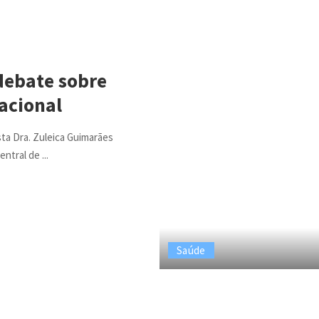
debate sobre
nacional
sta Dra. Zuleica Guimarães
Central de
...
Saúde