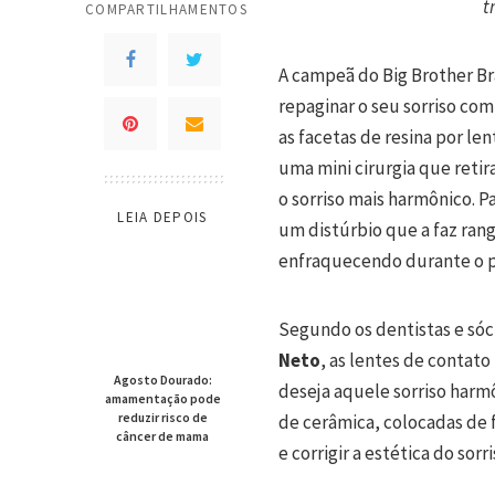
t
COMPARTILHAMENTOS
A campeã do Big Brother Bra
repaginar o seu sorriso com
as facetas de resina por l
uma mini cirurgia que retir
o sorriso mais harmônico. 
LEIA DEPOIS
um distúrbio que a faz ran
enfraquecendo durante o p
Segundo os dentistas e sóc
Neto
, as lentes de contat
Agosto Dourado:
deseja aquele sorriso harmô
amamentação pode
reduzir risco de
de cerâmica, colocadas de
câncer de mama
e corrigir a estética do sor