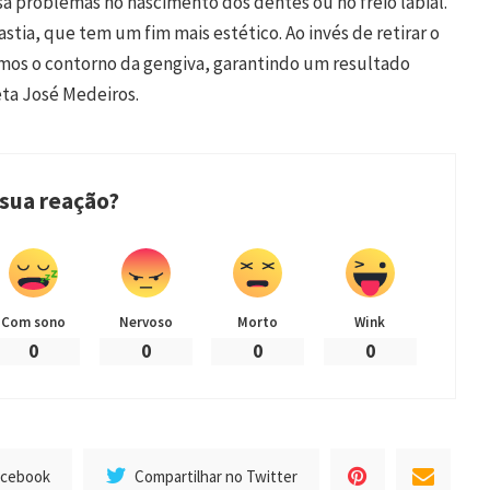
 problemas no nascimento dos dentes ou no freio labial.
stia, que tem um fim mais estético. Ao invés de retirar o
mos o contorno da gengiva, garantindo um resultado
eta José Medeiros.
 sua reação?
Com sono
Nervoso
Morto
Wink
0
0
0
0
acebook
Compartilhar no Twitter