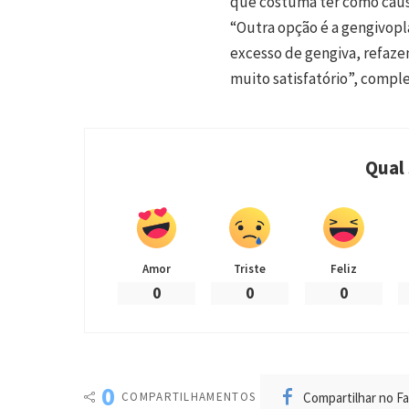
que costuma ter como causa
“Outra opção é a gengivopla
excesso de gengiva, refaze
muito satisfatório”, compl
Qual
Amor
Triste
Feliz
0
0
0
0
Compartilhar no F
COMPARTILHAMENTOS