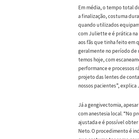
Em média, o tempo total d
a finalização, costuma dur
quando utilizados equipam
com Juliette e é prática na
aos fãs que tinha feito em
geralmente no período de u
temos hoje, com escaneamen
performance e processos ráp
projeto das lentes de con
nossos pacientes”, explica 
Já a gengivectomia, apesar
com anestesia local. “No p
ajustada e é possível obte
Neto. O procedimento é ind