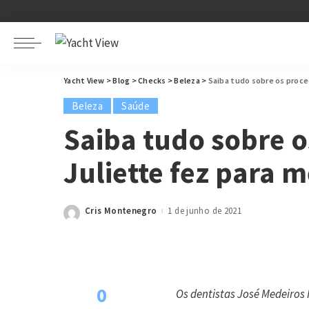
Yacht View
>
Blog
>
Checks
>
Beleza
>
Saiba tudo sobre os proce
Beleza
Saúde
Saiba tudo sobre 
Juliette fez para m
Cris Montenegro
1 de junho de 2021
Posted
by
0
Os dentistas José Medeiros 