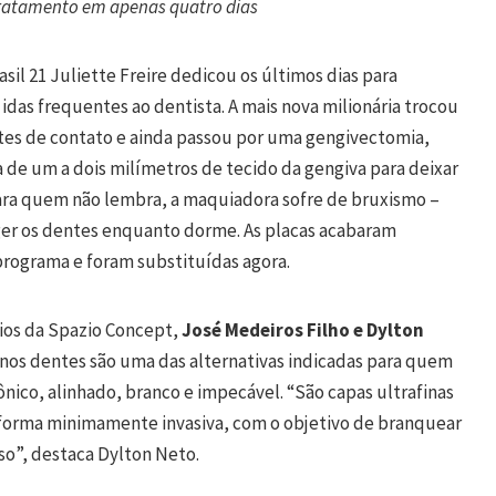
ratamento em apenas quatro dias
sil 21 Juliette Freire dedicou os últimos dias para
 idas frequentes ao dentista. A mais nova milionária trocou
entes de contato e ainda passou por uma gengivectomia,
a de um a dois milímetros de tecido da gengiva para deixar
Para quem não lembra, a maquiadora sofre de bruxismo –
ger os dentes enquanto dorme. As placas acabaram
rograma e foram substituídas agora.
ios da Spazio Concept,
José Medeiros Filho e Dylton
o nos dentes são uma das alternativas indicadas para quem
nico, alinhado, branco e impecável. “São capas ultrafinas
 forma minimamente invasiva, com o objetivo de branquear
riso”, destaca Dylton Neto.