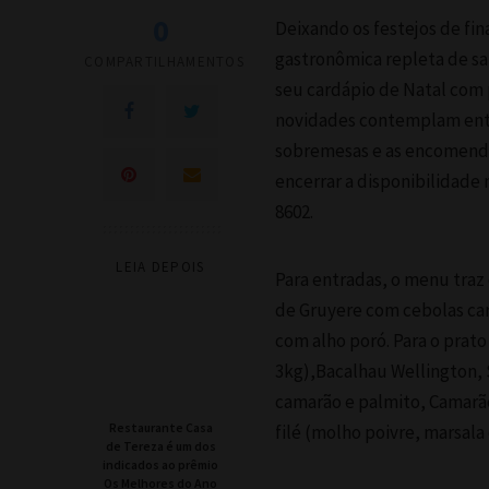
0
Deixando os festejos de fin
gastronômica repleta de s
COMPARTILHAMENTOS
seu cardápio de Natal com 
novidades contemplam entr
sobremesas e as encomenda
encerrar a disponibilidade 
8602.
LEIA DEPOIS
Para entradas, o menu tra
de Gruyere com cebolas ca
com alho poró. Para o prat
3kg),Bacalhau Wellington, 
camarão e palmito, Camarão
Restaurante Casa
filé (molho poivre, marsala
de Tereza é um dos
indicados ao prêmio
Os Melhores do Ano