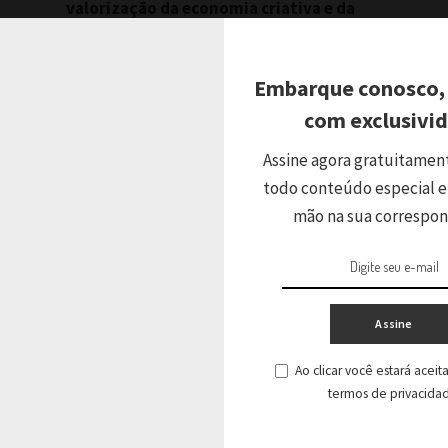
valorização da economia criativa e da
cultura da Bahia
Embarque conosco,
com exclusivi
Assine agora gratuitamen
Ver Comentários
todo conteúdo especial e
mão na sua correspo
ir
Assine
Ao clicar você estará acei
termos de privacida