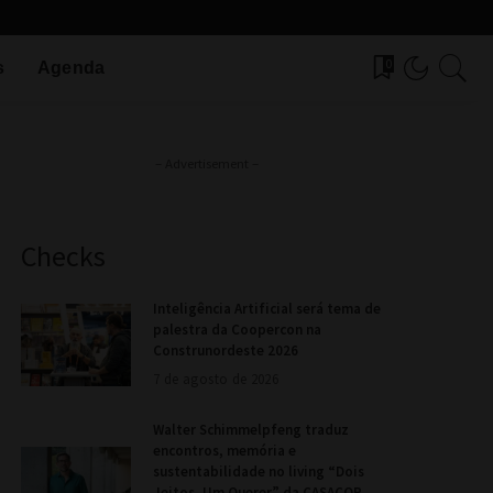
0
s
Agenda
– Advertisement –
Checks
Inteligência Artificial será tema de
palestra da Coopercon na
Construnordeste 2026
7 de agosto de 2026
Walter Schimmelpfeng traduz
encontros, memória e
sustentabilidade no living “Dois
Jeitos, Um Querer” da CASACOR