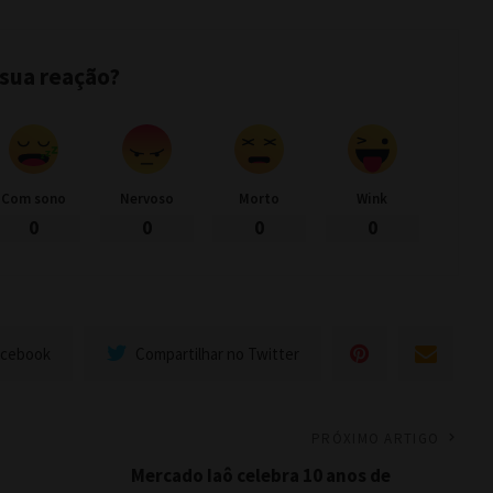
 sua reação?
Com sono
Nervoso
Morto
Wink
0
0
0
0
acebook
Compartilhar no Twitter
PRÓXIMO ARTIGO
Mercado Iaô celebra 10 anos de