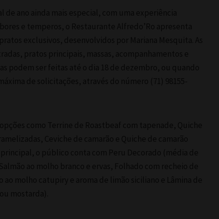
al de ano ainda mais especial, com uma experiência
abores e temperos, o Restaurante Alfredo’Ro apresenta
pratos exclusivos, desenvolvidos por Mariana Mesquita. As
adas, pratos principais, massas, acompanhamentos e
s podem ser feitas até o dia 18 de dezembro, ou quando
máxima de solicitações, através do número (71) 98155-
z opções como Terrine de Roastbeaf com tapenade, Quiche
ramelizadas, Ceviche de camarão e Quiche de camarão
o principal, o público conta com Peru Decorado (média de
Salmão ao molho branco e ervas, Folhado com recheio de
 ao molho catupiry e aroma de limão siciliano e Lâmina de
 ou mostarda).