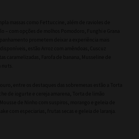
la massas como Fettuccine, além de ravioles de
ello – com opções de molhos Pomodoro, Funghi e Grana
mpanhamento prometem deixar a experiência mais
s disponíveis, estão Arroz com amêndoas, Cuscuz
as caramelizadas, Farofa de banana, Musseline de
 nuts.
e ouro, entre os destaques das sobremesas estão a Torta
che de iogurte e cereja amarena, Torta de limão
 Mousse de Ninho com suspiros, morango e geleia de
ke com especiarias, frutas secas e geleia de laranja.