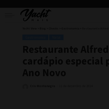
Yacht View
>
Blog
>
Checks
>
Gastronomia
>
Restaurante Alfredo
Gastronomia
Natal
Restaurante Alfre
cardápio especial 
Ano Novo
Cris Montenegro
11 de dezembro de 2024
Posted
by