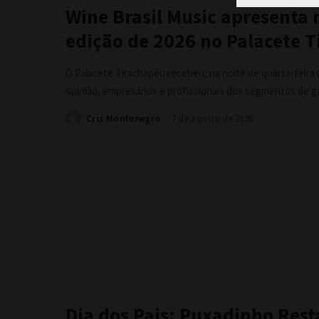
Wine Brasil Music apresenta
edição de 2026 no Palacete 
O Palacete Tirachapéu recebeu, na noite de quarta-feira (
opinião, empresários e profissionais dos segmentos de 
Cris Montenegro
7 de agosto de 2026
Posted
by
Dia dos Pais: Puxadinho Res