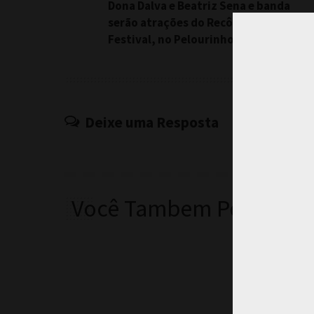
Dona Dalva e Beatriz Sena e banda
serão atrações do Recôncavo Afro
Festival, no Pelourinho
Deixe uma Resposta
Você Tambem Pode Curt