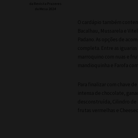
da Revista Prazeres
da Mesa 2024
O cardápio também contemp
Bacalhau, Mussarela e Vit
Padano. As opções de aco
completa. Entre as iguaria
marroquino com nuas e frut
mandioquinha e Farofa com
Para finalizar com chave d
intensa de chocolate, gana
desconstruída, Cilindro de
frutas vermelhas e Cheeseca