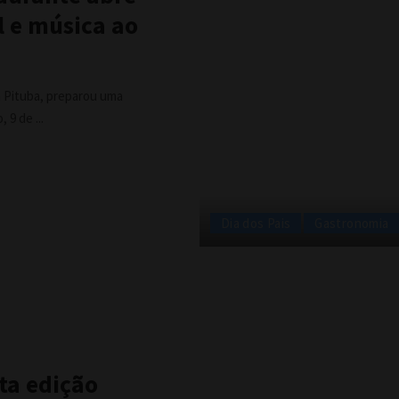
 e música ao
a Pituba, preparou uma
o, 9 de
...
Dia dos Pais
Gastronomia
ta edição