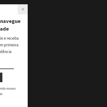
 navegue
dade
te e receba
m primeira
ndência
tando nossos
de.