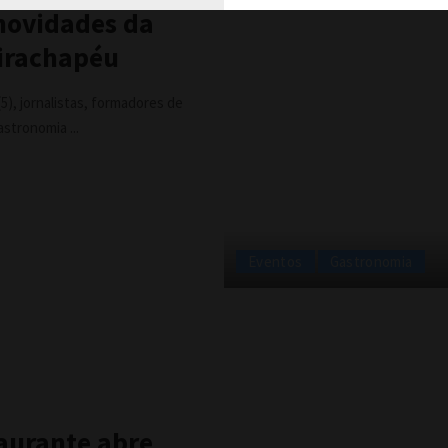
 novidades da
Tirachapéu
5), jornalistas, formadores de
gastronomia
...
Eventos
Gastronomia
taurante abre