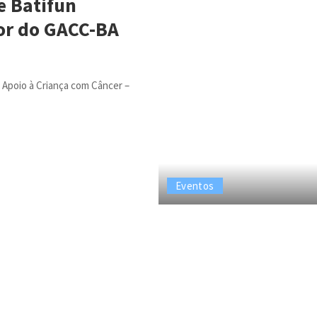
 e Batifun
or do GACC-BA
 Apoio à Criança com Câncer –
Eventos