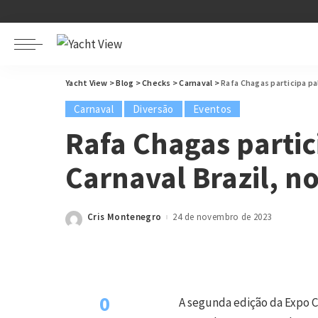
Yacht View
>
Blog
>
Checks
>
Carnaval
>
Rafa Chagas participa pa
Carnaval
Diversão
Eventos
Rafa Chagas partic
Carnaval Brazil, n
Cris Montenegro
24 de novembro de 2023
Posted
by
0
A segunda edição da Expo Ca