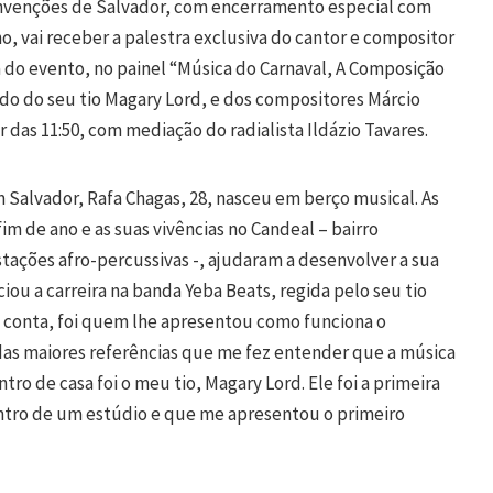
venções de Salvador, com encerramento especial com
o, vai receber a palestra exclusiva do cantor e compositor
 do evento, no painel “Música do Carnaval, A Composição
ado do seu tio Magary Lord, e dos compositores Márcio
r das 11:50, com mediação do radialista Ildázio Tavares.
 Salvador, Rafa Chagas, 28, nasceu em berço musical. As
im de ano e as suas vivências no Candeal – bairro
tações afro-percussivas -, ajudaram a desenvolver a sua
iciou a carreira na banda Yeba Beats, regida pelo seu tio
 conta, foi quem lhe apresentou como funciona o
as maiores referências que me fez entender que a música
tro de casa foi o meu tio, Magary Lord. Ele foi a primeira
tro de um estúdio e que me apresentou o primeiro