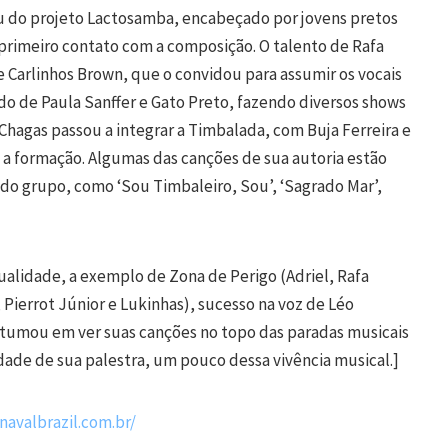
u do projeto Lactosamba, encabeçado por jovens pretos
primeiro contato com a composição. O talento de Rafa
Carlinhos Brown, que o convidou para assumir os vocais
do de Paula Sanffer e Gato Preto, fazendo diversos shows
 Chagas passou a integrar a Timbalada, com Buja Ferreira e
a formação. Algumas das canções de sua autoria estão
do grupo, como ‘Sou Timbaleiro, Sou’, ‘Sagrado Mar’,
ualidade, a exemplo de Zona de Perigo (Adriel, Rafa
 Pierrot Júnior e Lukinhas), sucesso na voz de Léo
costumou em ver suas canções no topo das paradas musicais
dade de sua palestra, um pouco dessa vivência musical.]
navalbrazil.com.br/