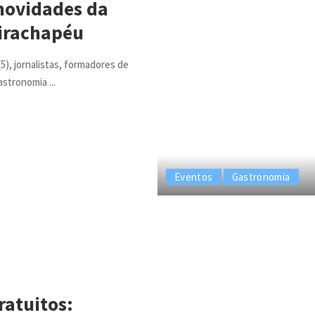
 novidades da
Tirachapéu
5), jornalistas, formadores de
gastronomia
...
Eventos
Gastronomia
ratuitos: