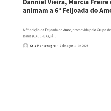
Danniel Vieira, Márcia Freire
animam a 6ª Feijoada do Am
A 6ª edição da Feijoada do Amor, promovida pelo Grupo de
Bahia (GACC-BA), já
...
Cris Montenegro
7 de agosto de 2026
Posted
by