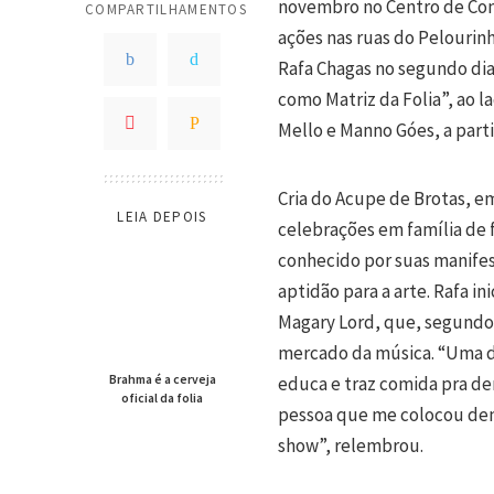
novembro no Centro de Con
COMPARTILHAMENTOS
ações nas ruas do Pelourinh
Rafa Chagas no segundo dia
como Matriz da Folia”, ao l
Mello e Manno Góes, a parti
Cria do Acupe de Brotas, em
LEIA DEPOIS
celebrações em família de f
conhecido por suas manifes
aptidão para a arte. Rafa in
Magary Lord, que, segundo
mercado da música. “Uma d
Brahma é a cerveja
educa e traz comida pra den
oficial da folia
pessoa que me colocou den
show”, relembrou.