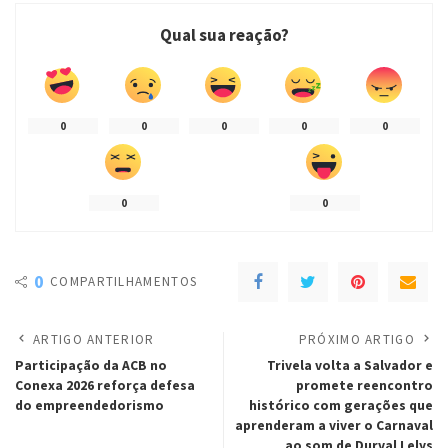
Qual sua reação?
0
0
0
0
0
0
0
0
COMPARTILHAMENTOS
ARTIGO ANTERIOR
PRÓXIMO ARTIGO
Participação da ACB no
Trivela volta a Salvador e
Conexa 2026 reforça defesa
promete reencontro
do empreendedorismo
histórico com gerações que
aprenderam a viver o Carnaval
ao som de Durval Lelys