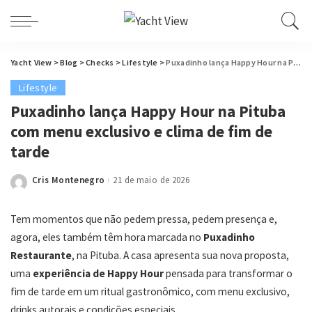
Yacht View
>
Blog
>
Checks
>
Lifestyle
>
Puxadinho lança Happy Hour na Pituba com menu exclusivo e clima de fim de tarde
Lifestyle
Puxadinho lança Happy Hour na Pituba
com menu exclusivo e clima de fim de
tarde
Cris Montenegro
21 de maio de 2026
Posted
by
Tem momentos que não pedem pressa, pedem presença e,
agora, eles também têm hora marcada no
Puxadinho
Restaurante
, na Pituba. A casa apresenta sua nova proposta,
uma
experiência de
Happy Hour
pensada para transformar o
fim de tarde em um ritual gastronômico, com menu exclusivo,
drinks autorais e condições especiais.