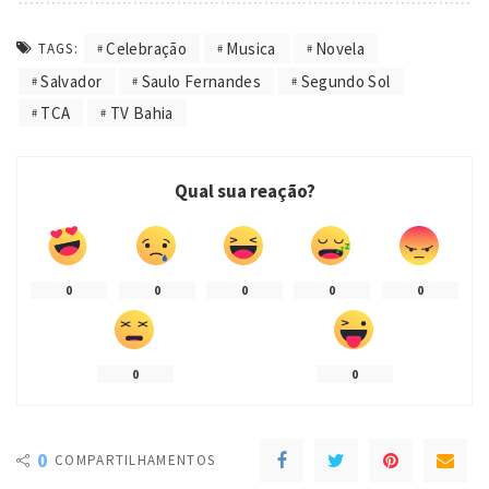
Celebração
Musica
Novela
TAGS:
Salvador
Saulo Fernandes
Segundo Sol
TCA
TV Bahia
Qual sua reação?
0
0
0
0
0
0
0
0
COMPARTILHAMENTOS