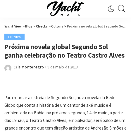
Yacht View
>
Blog
>
Checks
>
Cultura
>
Próxima novela global Segundo Sol ganha celebração no Teatro Castro Alves
Cultura
Próxima novela global Segundo Sol
ganha celebração no Teatro Castro Alves
Cris Montenegro
9 de maio de 2018
Posted
by
Para marcar a estreia de Segundo Sol, nova novela da Rede
Globo que conta a história de um cantor de axé music e é
ambientada na Bahia, na próxima segunda, 14 de maio, a partir
das 19h30, o Teatro Castro Alves, em Salvador, será palco de um
grande encontro que tem direção artística de Andrezão Simões e