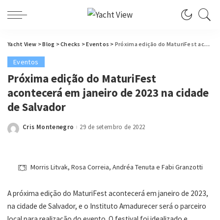
Yacht View
>
Blog
>
Checks
>
Eventos
>
Próxima edição do MaturiFest acontecerá em janeiro de 2023 na cidade de Salvador
Eventos
Próxima edição do MaturiFest
acontecerá em janeiro de 2023 na cidade
de Salvador
Cris Montenegro
29 de setembro de 2022
Posted
by
Morris Litvak, Rosa Correia, Andréa Tenuta e Fabi Granzotti
A próxima edição do MaturiFest acontecerá em janeiro de 2023,
na cidade de Salvador, e o Instituto Amadurecer será o parceiro
local para realização do evento. O festival foi idealizado e