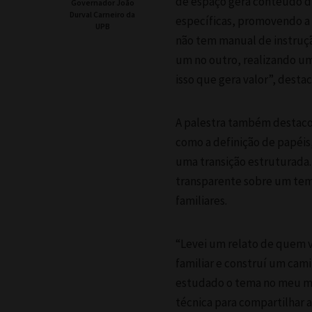
de espaço gera conteúdo di
Governador João
Durval Carneiro da
específicas, promovendo a 
UPB
não tem manual de instrução
um no outro, realizando um
isso que gera valor”, desta
A palestra também destacou
como a definição de papéis
uma transição estruturada. 
transparente sobre um tem
familiares.
“Levei um relato de quem vi
familiar e construí um cam
estudado o tema no meu mes
técnica para compartilhar a