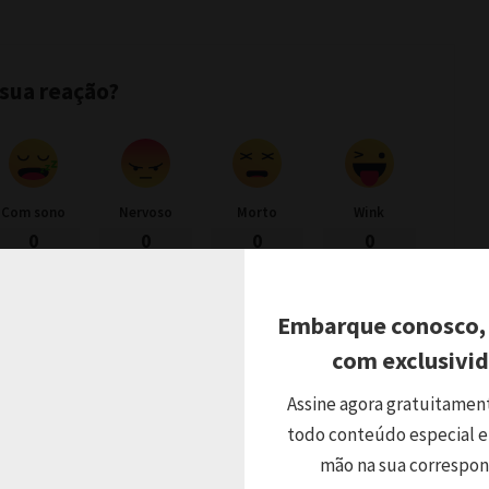
 sua reação?
Com sono
Nervoso
Morto
Wink
0
0
0
0
Embarque conosco,
com exclusivi
acebook
Compartilhar no Twitter
Assine agora gratuitamen
todo conteúdo especial e
PRÓXIMO ARTIGO
mão na sua correspo
Claudia Sobrinho recebe o especialista