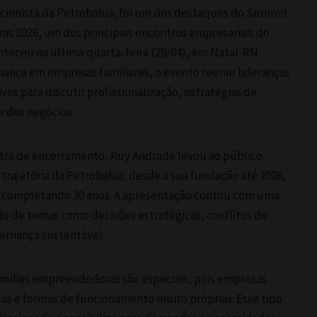
cionista da Petrobahia, foi um dos destaques do Summit
s 2026, um dos principais encontros empresariais do
teceu na última quarta-feira (29/04), em Natal-RN.
nança em empresas familiares, o evento reuniu lideranças
vos para discutir profissionalização, estratégias de
 dos negócios.
stra de encerramento, Ruy Andrade levou ao público
trajetória da Petrobahia, desde a sua fundação até 2026,
 completando 30 anos. A apresentação contou com uma
o de temas como decisões estratégicas, conflitos de
ernança sustentável.
amílias empreendedoras são especiais, pois empresas
cas e formas de funcionamento muito próprias. Esse tipo