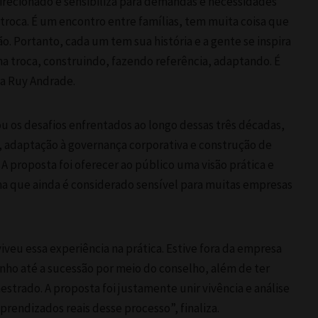
recionado e sensibiliza para demandas e necessidades
troca. É um encontro entre famílias, tem muita coisa que
. Portanto, cada um tem sua história e a gente se inspira
a troca, construindo, fazendo referência, adaptando. É
ca Ruy Andrade.
 os desafios enfrentados ao longo dessas três décadas,
, adaptação à governança corporativa e construção de
A proposta foi oferecer ao público uma visão prática e
a que ainda é considerado sensível para muitas empresas
veu essa experiência na prática. Estive fora da empresa
inho até a sucessão por meio do conselho, além de ter
trado. A proposta foi justamente unir vivência e análise
prendizados reais desse processo”, finaliza.