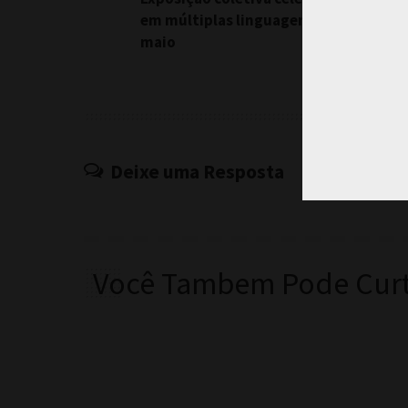
em múltiplas linguagens no mês de
maio
Deixe uma Resposta
Você Tambem Pode Curt