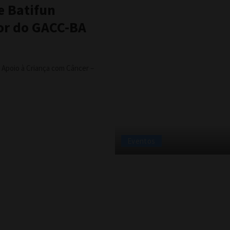
 e Batifun
or do GACC-BA
 Apoio à Criança com Câncer –
Eventos