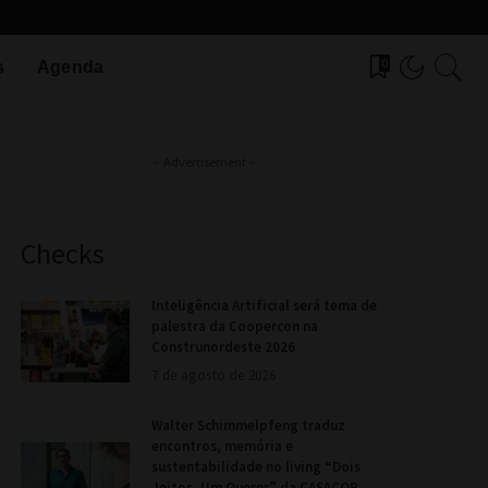
0
s
Agenda
– Advertisement –
Checks
Inteligência Artificial será tema de
palestra da Coopercon na
Construnordeste 2026
7 de agosto de 2026
Walter Schimmelpfeng traduz
encontros, memória e
sustentabilidade no living “Dois
Jeitos, Um Querer” da CASACOR