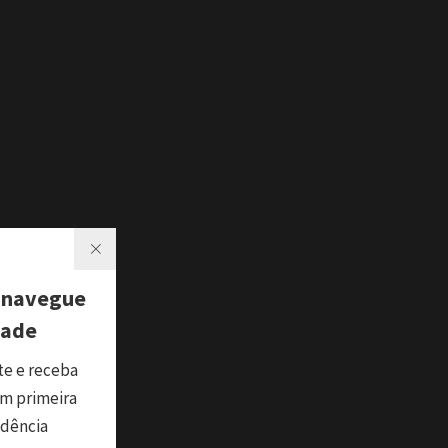
 navegue
dade
te e receba
m primeira
ndência