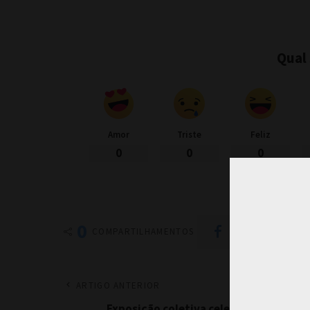
Qual
Amor
Triste
Feliz
0
0
0
0
Compartilhar no F
COMPARTILHAMENTOS
ARTIGO ANTERIOR
Exposição coletiva celebra o feminino