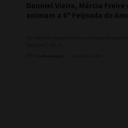
Danniel Vieira, Márcia Freire
animam a 6ª Feijoada do Am
A 6ª edição da Feijoada do Amor, promovida pelo Grupo de
Bahia (GACC-BA), já
...
Cris Montenegro
7 de agosto de 2026
Posted
by