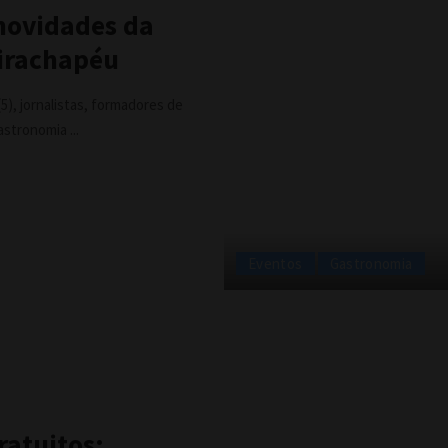
 novidades da
Tirachapéu
5), jornalistas, formadores de
gastronomia
...
Eventos
Gastronomia
ratuitos: