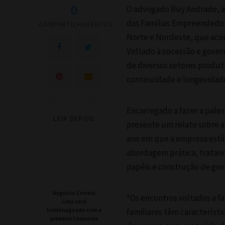
0
O advogado Ruy Andrade, a
das Famílias Empreendedora
COMPARTILHAMENTOS
Norte e Nordeste, que acon
Voltado à sucessão e gover
de diversos setores produti
continuidade e longevidade
Encarregado a fazer a pale
LEIA DEPOIS
presente um relato sobre a 
ano em que a empresa está
abordagem prática, tratand
papéis e construção de gov
Augusto Correia
“Os encontros voltados a f
Lima será
homenageado com a
familiares têm característi
primeira Comenda