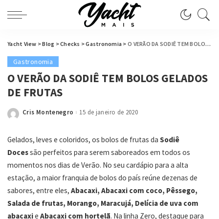
Yacht View
>
Blog
>
Checks
>
Gastronomia
>
O VERÃO DA SODIÊ TEM BOLOS GELADOS DE FRUTAS
Gastronomia
O VERÃO DA SODIÊ TEM BOLOS GELADOS
DE FRUTAS
Cris Montenegro
15 de janeiro de 2020
Posted
by
Gelados, leves e coloridos, os bolos de frutas da
Sodiê
Doces
são perfeitos para serem saboreados em todos os
momentos nos dias de Verão. No seu cardápio para a alta
estação, a maior franquia de bolos do país reúne dezenas de
sabores, entre eles,
Abacaxi, Abacaxi com coco, Pêssego,
Salada de frutas, Morango, Maracujá, Delícia de uva com
abacaxi
e
Abacaxi com hortelã
. Na linha Zero, destaque para