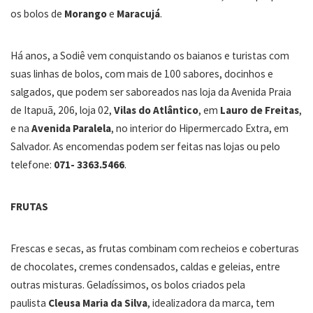
os bolos de
Morango
e
Maracujá
.
Há anos, a Sodiê vem conquistando os baianos e turistas com
suas linhas de bolos, com mais de 100 sabores, docinhos e
salgados, que podem ser saboreados nas loja da Avenida Praia
de Itapuã, 206, loja 02,
Vilas do Atlântico
, em
Lauro
de
Freitas
,
e na
Avenida Paralela
, no interior do Hipermercado Extra, em
Salvador. As encomendas podem ser feitas nas lojas ou pelo
telefone:
071- 3363.5466
.
FRUTAS
Frescas e secas, as frutas combinam com recheios e coberturas
de chocolates, cremes condensados, caldas e geleias, entre
outras misturas. Geladíssimos, os bolos criados pela
paulista
Cleusa Maria da Silva
, idealizadora da marca, tem