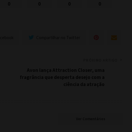
0
0
0
0
acebook
Compartilhar no Twitter
PRÓXIMO ARTIGO
Avon lança Attraction Closer, uma
fragrância que desperta desejo com a
ciência da atração
Ver Comentários