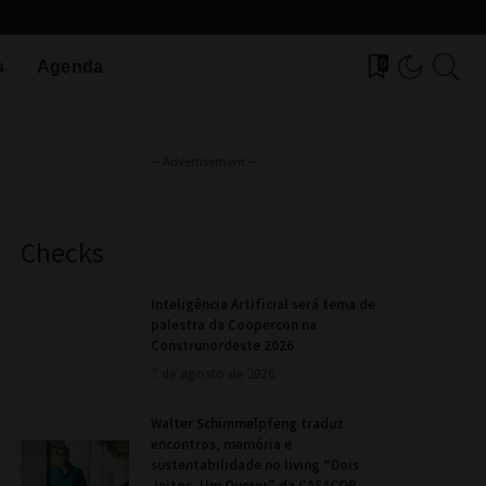
0
s
Agenda
– Advertisement –
Checks
Inteligência Artificial será tema de
palestra da Coopercon na
Construnordeste 2026
7 de agosto de 2026
Walter Schimmelpfeng traduz
encontros, memória e
sustentabilidade no living “Dois
Jeitos, Um Querer” da CASACOR