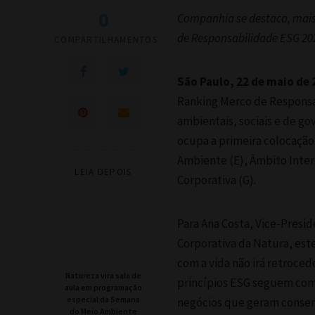
0
Companhia se destaca, mais 
de Responsabilidade ESG 20
COMPARTILHAMENTOS
São Paulo, 22 de maio de 
Ranking Merco de Responsa
ambientais, sociais e de g
ocupa a primeira colocação
Ambiente (E), Âmbito Inter
LEIA DEPOIS
Corporativa (G).
Para Ana Costa, Vice-Presi
Corporativa da Natura, es
com a vida não irá retrocede
Natureza vira sala de
princípios ESG seguem com
aula em programação
especial da Semana
negócios que geram conser
do Meio Ambiente