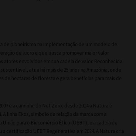
ia de pioneirismo na implementação de um modelo de
eração de lucro e que busca promover maior valor
s atores envolvidos em sua cadeia de valor. Reconhecida
sustentável, atua há mais de 25 anos na Amazônia, onde
es de hectares de floresta e gera benefícios para mais de
07 e a caminho do Net Zero, desde 2014 a Natura é
. A linha Ekos, símbolo da relação da marca com a
a União para o Biocomércio Ético (UEBT), e a cadeia de
 a certificação UEBT Regenerativa em 2024. A Natura cria