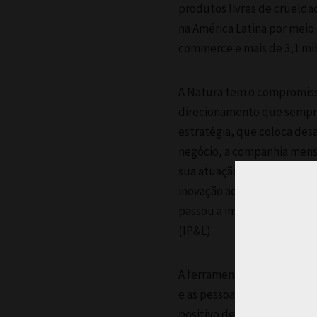
produtos livres de cruelda
na América Latina por meio 
commerce e mais de 3,1 mil
A Natura tem o compromiss
direcionamento que sempre 
estratégia, que coloca desa
negócio, a companhia mensu
sua atuação para além dos 
inovação ao lado de parceir
passou a implementar, em 2
(IP&L).
A ferramenta atesta que o
e as pessoas registra saldo
positivo de R$ 50,5 bilhões