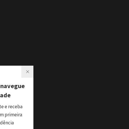
 navegue
dade
te e receba
m primeira
ndência