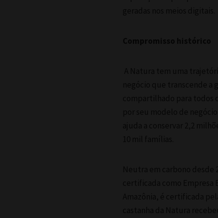
geradas nos meios digitais.
Compromisso histórico
A Natura tem uma trajetór
negócio que transcende a g
compartilhado para todos o
por seu modelo de negócio 
ajuda a conservar 2,2 milhõ
10 mil famílias.
Neutra em carbono desde 20
certificada como Empresa B
Amazônia, é certificada pel
castanha da Natura recebeu