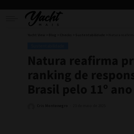
Yacht View
>
Blog
>
Checks
>
Sustentabilidade
>
Natura reafirma pr
Sustentabilidade
Natura reafirma pr
ranking de respon
Brasil pelo 11º an
Cris Montenegro
23 de maio de 2025
Posted
by