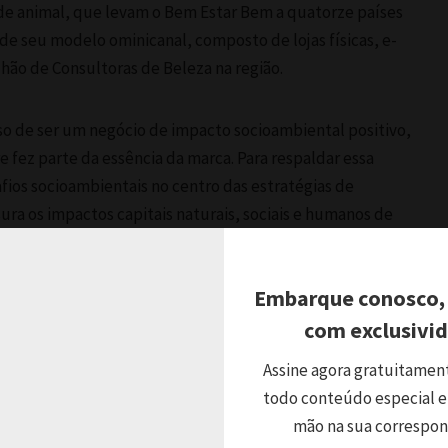
de animal, que levam o Bem Estar Bem a quatorze países
de seu modelo ominicanal, composto de lojas físicas, e-
hão de Consultoras de Beleza na região.
o de ser um negócio de impacto socioambiental positivo,
fez parte da essência da marca. Para respaldar essa
fios socioambientais no centro das estratégias de
ra os impactos capitais naturais, sociais e humanos de
resultados financeiros. E após mais de uma década de
os como a Capitals Coalition e a Valuing Impact, a empresa
Embarque conosco,
022, de forma pioneira, o Integrated Profit and Loss
com exclusivi
Assine agora gratuitamen
 impacto somado da empresa sobre a natureza, a sociedade
todo conteúdo especial e
 positivo. Em 2024, o IP&L registrou um impacto líquido
mão na sua correspo
 para a sociedade nas operações da América Latina. Assim,