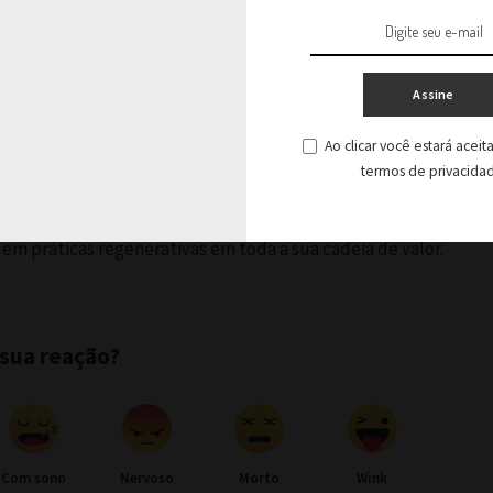
obtida pela empresa, R$ 2,5 foram gerados em impacto
 meta prevista para 2030, é que a empresa gere impacto
es maior que o resultado de sua receita.
Assine
Ao clicar você estará acei
de se tornar uma empresa fundamentalmente
termos de privacida
compreende que mudanças significativas só são possíveis
e coletivas. Por isso, busca engajar e mobilizar diferentes
em práticas regenerativas em toda a sua cadeia de valor.
 sua reação?
Com sono
Nervoso
Morto
Wink