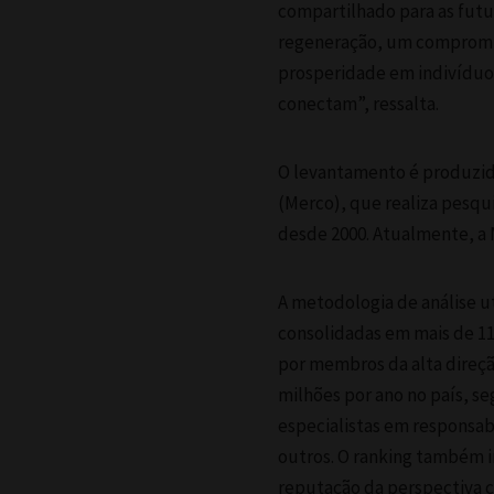
compartilhado para as futu
regeneração, um compromis
prosperidade em indivíduos
conectam”, ressalta.
O levantamento é produzid
(Merco), que realiza pesqu
desde 2000. Atualmente, a 
A metodologia de análise ut
consolidadas em mais de 11 
por membros da alta direç
milhões por ano no país, s
especialistas em responsabi
outros. O ranking também i
reputação da perspectiva c