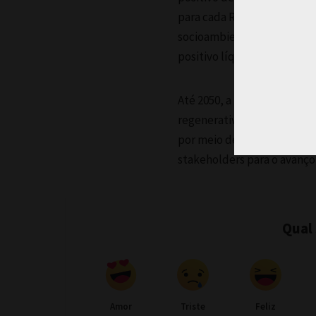
para cada R$ 1 em receita 
socioambiental positivo. A
positivo líquido quatro vez
Até 2050, a Natura preten
regenerativa, e para isso 
por meio de ações urgentes 
stakeholders para o avanço 
Qual
Amor
Triste
Feliz