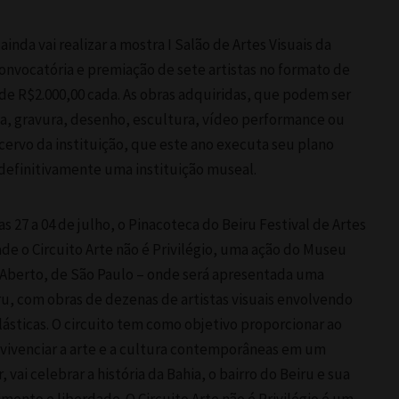
 ainda vai realizar a mostra I Salão de Artes Visuais da
onvocatória e premiação de sete artistas no formato de
 de R$2.000,00 cada. As obras adquiridas, que podem ser
a, gravura, desenho, escultura, vídeo performance ou
acervo da instituição, que este ano executa seu plano
definitivamente uma instituição museal.
s 27 a 04 de julho, o Pinacoteca do Beiru Festival de Artes
de o Circuito Arte não é Privilégio, uma ação do Museu
 Aberto, de São Paulo – onde será apresentada uma
iru, com obras de dezenas de artistas visuais envolvendo
plásticas. O circuito tem como objetivo proporcionar ao
vivenciar a arte e a cultura contemporâneas em um
vai celebrar a história da Bahia, o bairro do Beiru e sua