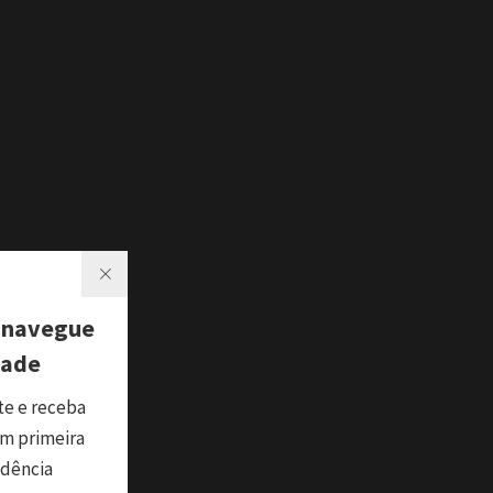
 navegue
dade
te e receba
m primeira
ndência