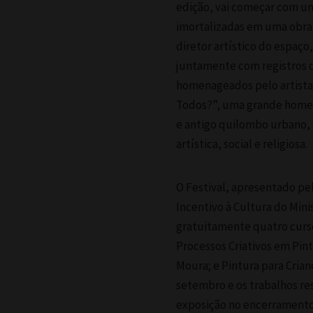
edição, vai começar com u
imortalizadas em uma obra d
diretor artístico do espaço
juntamente com registros 
homenageados pelo artista,
Todos?”, uma grande home
e antigo quilombo urbano, o
artística, social e religiosa.
O Festival, apresentado pel
Incentivo à Cultura do Min
gratuitamente quatro cursos
Processos Criativos em Pint
Moura; e Pintura para Crian
setembro e os trabalhos r
exposição no encerramento 