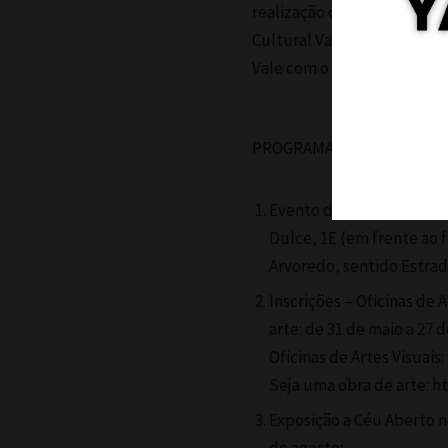
realização do Ministério da
Cultural Vale, através do R
Vale com o Ministério da Cu
PROGRAMAÇÃO
Evento de LANÇAMENTO: 3
Dulce, 1E (em frente ao f
Arvoredo, sentido Estrada
Inscrições – Oficinas de
arte: de 31 de maio a 27 d
Oficinas de Artes Visua
Seja uma obra de arte: 
Exposição a Céu Aberto no 