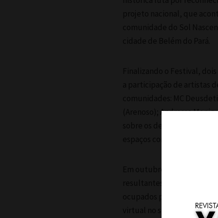
histórica luta por reconhec
projeto nacional, que acont
comunidade do Sol Nascente
cidade de Belém do Pará.
Finalizando o Festival, doi
a participação de artistas
comunidades: MC Deusdetih
(Arenoso); Andressa Moniqu
sobre os desafios da cena c
espaços convencionais de re
Em outubro de 2025, o Festi
resultantes de todas as aç
ocupados pelas exposições 
virtual no site da instituiç