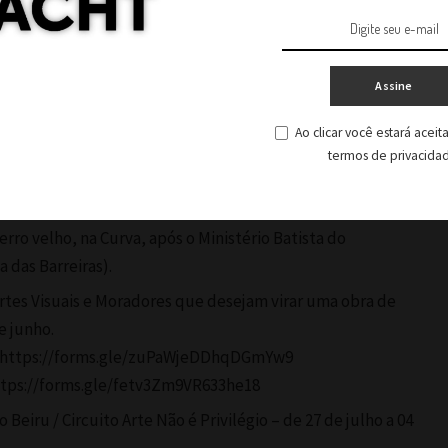
 Cultura, Governo Federal, com patrocínio do Instituto
ouanet nas Favelas, uma parceria do Instituto Cultural
ltura (MinC).
Assine
Ao clicar você estará acei
termos de privacida
1 de maio, sábado, 16h, na Pinacoteca do Beiru. Rua Irmã
erro velho, na Curva, após o Ministério Batista do
 das Barreiras).
 Artes Visuais e Moradores que desejam virar uma obra de
e junho.
is: https://forms.gle/zuPaWjeDDhqDGmYw9
https://forms.gle/fetv3Zm9VR633he18
Beiru / Circuito Arte Não é Privilégio – de 27 de julho a 04