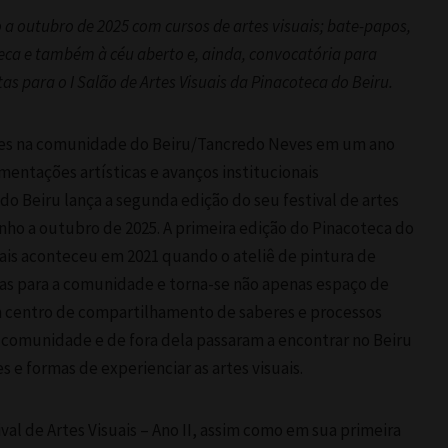
 a outubro de 2025 com cursos de artes visuais; bate-papos,
eca e também à céu aberto e, ainda, convocatória para
as para o I Salão de Artes Visuais da Pinacoteca do Beiru.
ões na comunidade do Beiru/Tancredo Neves em um ano
entações artísticas e avanços institucionais
 do Beiru lança a segunda edição do seu festival de artes
unho a outubro de 2025. A primeira edição do Pinacoteca do
uais aconteceu em 2021 quando o ateliê de pintura de
as para a comunidade e torna-se não apenas espaço de
m centro de compartilhamento de saberes e processos
a comunidade e de fora dela passaram a encontrar no Beiru
 e formas de experienciar as artes visuais.
val de Artes Visuais – Ano II, assim como em sua primeira