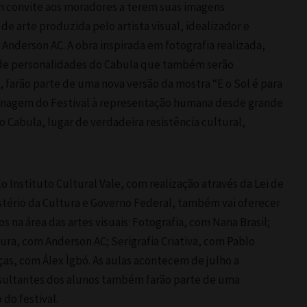
m convite aos moradores a terem suas imagens
e arte produzida pelo artista visual, idealizador e
, Anderson AC. A obra inspirada em fotografia realizada,
de personalidades do Cabula que também serão
 farão parte de uma nova versão da mostra “E o Sol é para
nagem do Festival à representação humana desde grande
 Cabula, lugar de verdadeira resistência cultural,
o Instituto Cultural Vale, com realização através da Lei de
istério da Cultura e Governo Federal, também vai oferecer
 na área das artes visuais: Fotografia, com Nana Brasil;
ura, com Anderson AC; Serigrafia Criativa, com Pablo
ças, com Álex Ìgbó. As aulas acontecem de julho a
esultantes dos alunos também farão parte de uma
do festival.