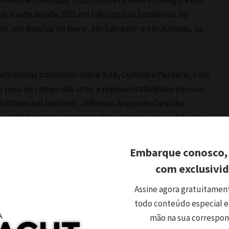
imento e liberdade. O Circuito Arte não é Privilégio é um
ece este ano de 2025 em três capitais brasileiras: na
, em Brasília; no Beiru, em Salvador; e em Jurunas, na
s encontros poderosos sobre Arte, Cultura e Periferia, com
 de peso no campo das artes e representatividade em suas
 (Marechal Rondon), Jefferson Araujo de Carvalho
e e Bárbara Felina (Cabula/Beiru) entre outros, falando
ultural no contexto da periferia e como furar as bolhas dos
alização das artes.
Embarque conosco,
com exclusivi
val se finaliza com o lançamento das três mostras
Assine agora gratuitamen
ões propostas. A Pinacoteca e seus três pavimentos serão
todo conteúdo especial e
e tudo poderá ser visitado virtualmente através de tour
mão na sua correspo
ão. O Pinacoteca do Beiru Festival de Artes Visuais é uma