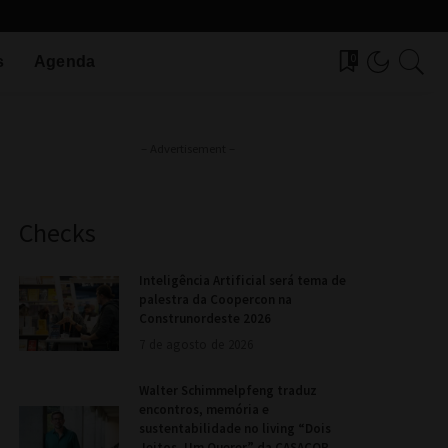
0
s
Agenda
– Advertisement –
Checks
Inteligência Artificial será tema de
palestra da Coopercon na
Construnordeste 2026
7 de agosto de 2026
Walter Schimmelpfeng traduz
encontros, memória e
sustentabilidade no living “Dois
Jeitos, Um Querer” da CASACOR