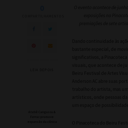
0
O evento acontece de junho
exposições na Pinacot
COMPARTILHAMENTOS
premiações de sete artist
Dando continuidade às aç
bastante especial, de movim
significativos, a Pinacoteca
visuais, que acontece de j
LEIA DEPOIS
Beiru Festival de Artes Vis
Anderson AC abre suas port
trabalho do artista, mas u
artísticos, onde pessoas d
um espaço de possibilidades
Ateliê Cangussu &
Ferraz promove
expansão da clínica
O Pinacoteca do Beiru Festi