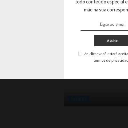
todo conteúdo especial e
mão na sua correspo
 e Batifun
or do GACC-BA
Assine
Ao clicar você estará acei
 Apoio à Criança com Câncer –
termos de privacida
Eventos