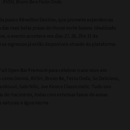
KVSH, Bruno Be e
Festa Onda
da para o Réveillon Destino, que promete experiências
as mais belas praias do litoral norte baiano. Idealizado
, o evento acontece nos dias 27, 28, 29 e 31 de
os ingressos já estão disponíveis através da plataforma
 Full Open Bar Premium para celebrar o ano novo em
s como Dennis, KVSH, Bruno Be, Festa Onda, So Delicious,
unksoul, Gabi Nilo, Joe Kinni e Classicmatic. Tudo isso
s de Itacimirim, todas com extensas faixas de areias
s naturais e água morna.