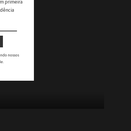
m primeira
ndência
tando nossos
de.