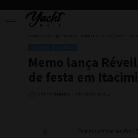
Yacht View
>
Blog
>
Checks
>
Eventos
>
Memo lança Réveillon co
Eventos
Turismo
Memo lança Réveil
de festa em Itacim
Cris Montenegro
9 de agosto de 2022
Posted
by
0
Evento
a
contece nos dias 27