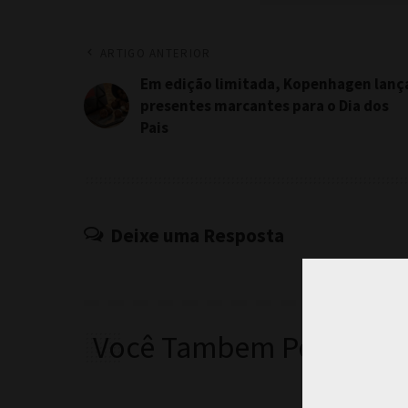
ARTIGO ANTERIOR
Em edição limitada, Kopenhagen lanç
presentes marcantes para o Dia dos
Pais
Deixe uma Resposta
Você Tambem Pode Curt