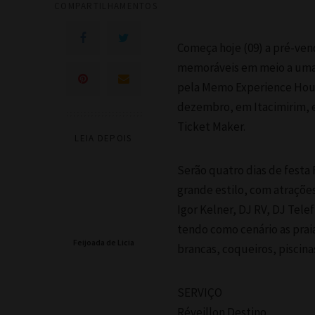
COMPARTILHAMENTOS
Começa hoje (09) a pré-ven
memoráveis em meio a uma d
pela Memo Experience House
dezembro, em Itacimirim, e 
Ticket Maker.
LEIA DEPOIS
Serão quatro dias de festa
grande estilo, com atraçõe
Igor Kelner, DJ RV, DJ Telef
tendo como cenário as praia
Feijoada de Licia
brancas, coqueiros, piscina
SERVIÇO
Réveillon Destino