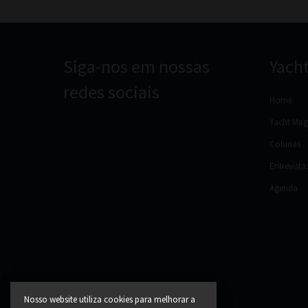
Siga-nos em nossas
Yach
redes sociais
Home
Yacht Mag
Colunas
Entrevista
Agenda
Nosso website utiliza cookies para melhorar a