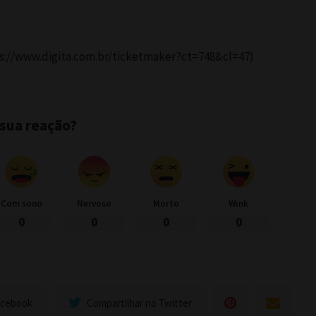
ps://www.digita.com.br/ticketmaker?ct=748&cl=47)
 sua reação?
Com sono
Nervoso
Morto
Wink
0
0
0
0
acebook
Compartilhar no Twitter