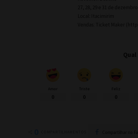
27, 28, 29 e 31 de dezembro
Local: Itacimirim
Vendas: Ticket Maker (htt
Qual
Amor
Triste
Feliz
0
0
0
0
Compartilhar no F
COMPARTILHAMENTOS