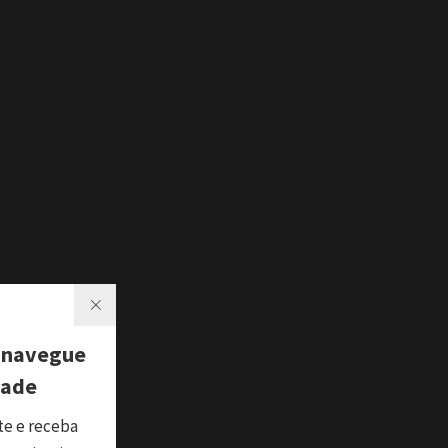
 navegue
dade
te e receba