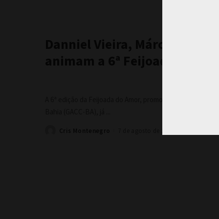
Danniel Vieira, Márcia Freire
animam a 6ª Feijoada do Am
A 6ª edição da Feijoada do Amor, promovida pelo Grupo de
Bahia (GACC-BA), já
...
Cris Montenegro
7 de agosto de 2026
Posted
by