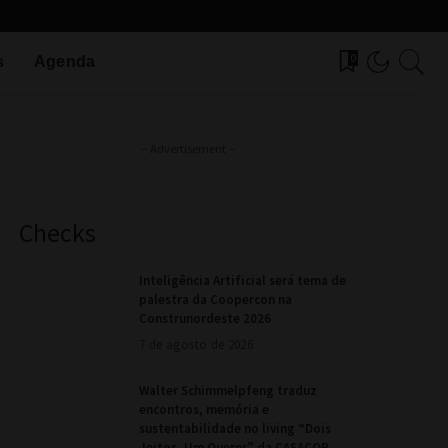
0
s
Agenda
– Advertisement –
Checks
Inteligência Artificial será tema de
palestra da Coopercon na
Construnordeste 2026
7 de agosto de 2026
Walter Schimmelpfeng traduz
encontros, memória e
sustentabilidade no living “Dois
Jeitos, Um Querer” da CASACOR