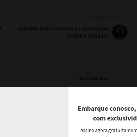
PRÓXIMO ARTIGO
a
Salvador Fest confirma Thiago Aquino
no Palco Salvador
Ver Comentários
Embarque conosco,
ir
com exclusivi
Assine agora gratuitamen