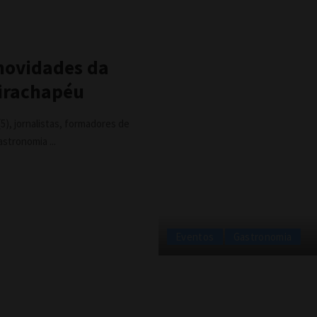
 novidades da
Tirachapéu
5), jornalistas, formadores de
gastronomia
...
Eventos
Gastronomia