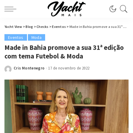
Yacht View
>
Blog
>
Checks
>
Eventos
>
Made in Bahia promove a sua 31ª edição com tema Futebol & Moda
Eventos
Moda
Made in Bahia promove a sua 31ª edição
com tema Futebol & Moda
Cris Montenegro
17 de novembro de 2022
Posted
by