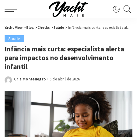
Yacht View
>
Blog
>
Checks
>
Saúde
>
Infância mais curta: especialista alerta para impactos no desenvolvimento infantil
Saúde
Infância mais curta: especialista alerta
para impactos no desenvolvimento
infantil
Cris Montenegro
6 de abril de 2026
Posted
by