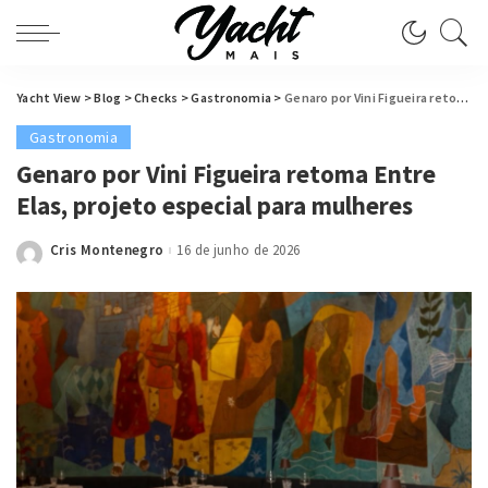
Yacht View
>
Blog
>
Checks
>
Gastronomia
>
Genaro por Vini Figueira retoma Entre Elas, projeto especial para mulheres
Gastronomia
Genaro por Vini Figueira retoma Entre
Elas, projeto especial para mulheres
Cris Montenegro
16 de junho de 2026
Posted
by