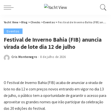
Yacht View
>
Blog
>
Checks
>
Eventos
>
Festival de Inverno Bahia (FIB) anuncia virada de lote dia 12 de julho
Eventos
Festival de Inverno Bahia (FIB) anuncia
virada de lote dia 12 de julho
Cris Montenegro
8 de julho de 2026
Posted
by
O Festival de Inverno Bahia (FIB) acaba de anunciar a virada de
lote no dia 12 e com preços novos entrando em vigor no dia 13
de julho, o público tem a oportunidade de garantir o acesso para
aproveitar os grandes nomes que irão participar da celebração
das 20 edições do festival.