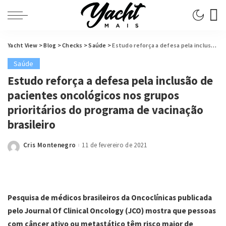
Yacht View
>
Blog
>
Checks
>
Saúde
>
Estudo reforça a defesa pela inclusão de pacientes oncológicos nos grupos prioritários do programa de vacinação brasileiro
Saúde
Estudo reforça a defesa pela inclusão de
pacientes oncológicos nos grupos
prioritários do programa de vacinação
brasileiro
Cris Montenegro
11 de fevereiro de 2021
Posted
by
Pesquisa de médicos brasileiros da Oncoclínicas publicada
pelo Journal Of Clinical Oncology (JCO) mostra que pessoas
com câncer ativo ou metastático têm risco maior de