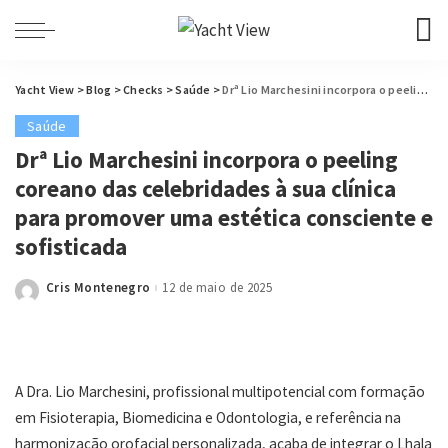
Yacht View
>
Blog
>
Checks
>
Saúde
>
Drª Lio Marchesini incorpora o peeling coreano das celebridades à sua clínica para promover uma estética consciente e sofisticada
Saúde
Drª Lio Marchesini incorpora o peeling
coreano das celebridades à sua clínica
para promover uma estética consciente e
sofisticada
Cris Montenegro
12 de maio de 2025
Posted
by
A Dra. Lio Marchesini, profissional multipotencial com formação
em Fisioterapia, Biomedicina e Odontologia, e referência na
harmonização orofacial personalizada, acaba de integrar o Lhala