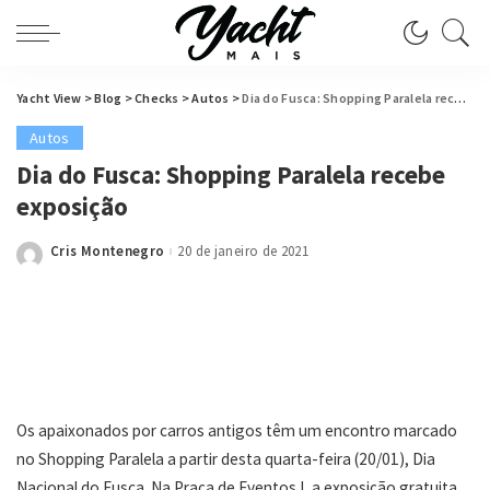
Yacht View
>
Blog
>
Checks
>
Autos
>
Dia do Fusca: Shopping Paralela recebe exposição
Autos
Dia do Fusca: Shopping Paralela recebe
exposição
Cris Montenegro
20 de janeiro de 2021
Posted
by
Os apaixonados por carros antigos têm um encontro marcado
no Shopping Paralela a partir desta quarta-feira (20/01), Dia
Nacional do Fusca. Na Praça de Eventos I, a exposição gratuita