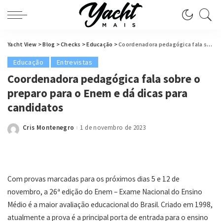
Yacht View
>
Blog
>
Checks
>
Educação
>
Coordenadora pedagógica fala sobre o preparo para o Enem e dá dicas para candidatos
Educação
Entrevistas
Coordenadora pedagógica fala sobre o
preparo para o Enem e dá dicas para
candidatos
Cris Montenegro
1 de novembro de 2023
Posted
by
Com provas marcadas para os próximos dias 5 e 12 de
novembro, a 26ª edição do Enem – Exame Nacional do Ensino
Médio é a maior avaliação educacional do Brasil. Criado em 1998,
atualmente a prova é a principal porta de entrada para o ensino