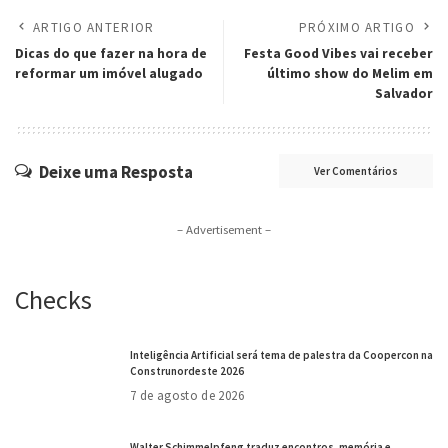
ARTIGO ANTERIOR
PRÓXIMO ARTIGO
Dicas do que fazer na hora de
Festa Good Vibes vai receber
reformar um imóvel alugado
último show do Melim em
Salvador
Deixe uma Resposta
Ver Comentários
– Advertisement –
Checks
Inteligência Artificial será tema de palestra da Coopercon na
Construnordeste 2026
7 de agosto de 2026
Walter Schimmelpfeng traduz encontros, memória e