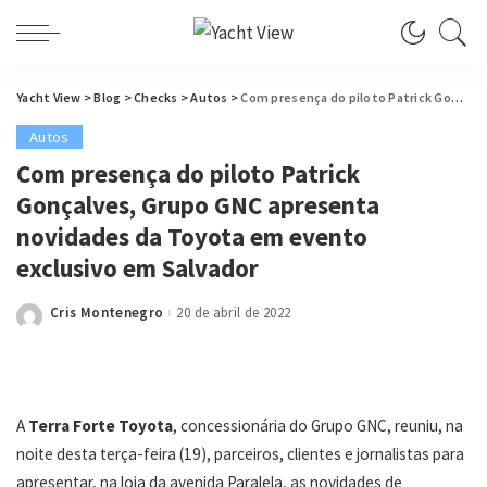
Yacht View
>
Blog
>
Checks
>
Autos
>
Com presença do piloto Patrick Gonçalves, Grupo GNC apresenta novidades da Toyota em evento exclusivo em Salvador
Autos
Com presença do piloto Patrick
Gonçalves, Grupo GNC apresenta
novidades da Toyota em evento
exclusivo em Salvador
Cris Montenegro
20 de abril de 2022
Posted
by
A
Terra Forte Toyota
, concessionária do Grupo GNC, reuniu, na
noite desta terça-feira (19), parceiros, clientes e jornalistas para
apresentar, na loja da avenida Paralela, as novidades de