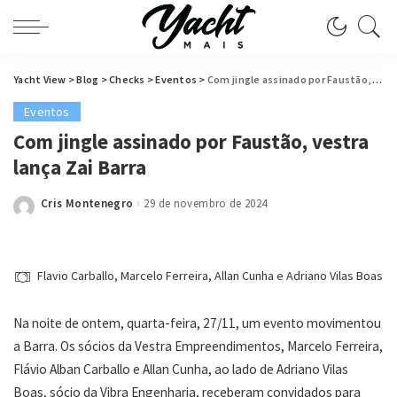
Yacht View
>
Blog
>
Checks
>
Eventos
>
Com jingle assinado por Faustão, vestra lança Zai Barra
Eventos
Com jingle assinado por Faustão, vestra
lança Zai Barra
Cris Montenegro
29 de novembro de 2024
Posted
by
Flavio Carballo, Marcelo Ferreira, Allan Cunha e Adriano Vilas Boas
Na noite de ontem, quarta-feira, 27/11, um evento movimentou
a Barra. Os sócios da Vestra Empreendimentos, Marcelo Ferreira,
Flávio Alban Carballo e Allan Cunha, ao lado de Adriano Vilas
Boas, sócio da Vibra Engenharia, receberam convidados para