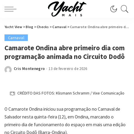
Yacht View
>
Blog
>
Checks
>
Carnaval
>
Camarote Ondina abre primeiro dia com programação animada no Circuito Dodô
Carnaval
Camarote Ondina abre primeiro dia com
programação animada no Circuito Dodô
Cris Montenegro
13 de fevereiro de 2026
Posted
by
CRÉDITO DAS FOTOS: Klismann Schramm / Vixe Comunicação
O Camarote Ondina iniciou sua programação no Carnaval de
Salvador nesta quinta-feira (12), em Ondina, marcando o
primeiro dia de funcionamento do espaço em mais uma edição
no Circuito Dodô (Barra-Ondina).