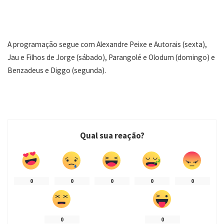
A programação segue com Alexandre Peixe e Autorais (sexta),
Jau e Filhos de Jorge (sábado), Parangolé e Olodum (domingo) e
Benzadeus e Diggo (segunda).
Qual sua reação?
0
0
0
0
0
0
0