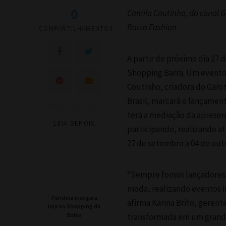
0
Camila Coutinho, do canal G
Barra Fashion
COMPARTILHAMENTOS
A partir do próximo dia 27 
Shopping Barra. Um evento
Coutinho, criadora do Garo
Brasil, marcará o lançament
terá a mediação da apresent
LEIA DEPOIS
participando, realizando a
27 de setembro a 04 de out
“Sempre fomos lançadores 
moda, realizando eventos in
Pandora inaugura
afirma Karina Brito, gerent
loja no Shopping da
Bahia
transformada em um grande 