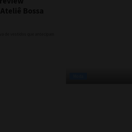
preview
 Ateliê Bossa
iva de vestidos que antecipam
Moda