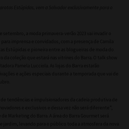
arotas Estúpidas, vem a Salvador exclusivamente para o
de setembro, a moda primavera-verão 2023 vai invadir o
 para imprensa e convidados, com a presença de Camila
tas Estúpidas e pioneira entre as blogueiras de moda do
o da coleção que estará nas vitrines do Barra. O talk show
adora Pamela Lucciola. As lojas do Barra estarão
tivações e ações especiais durante a temporada que vai de
ubro.
de tendências e impulsionadores da cadeia produtiva de
ovadores e exclusivos e dessa vez não será diferente”,
e de Marketing do Barra. A área do Barra Gourmet será
jardim, levando para o público toda a atmosfera da nova