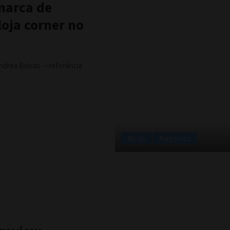
marca de
loja corner no
Andrea Bolsas – referência
Moda
Negócios