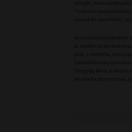
estação, numa celebração à 
“Tudo isso para potenciali
como é do nosso feitio”, ac
As vitrines especialmente 
as tendências da nova estaç
pink, o vermelho, o azul ro
traduzindo esse novo mom
Shopping Barra, é moda o an
de vida focado em moda, b