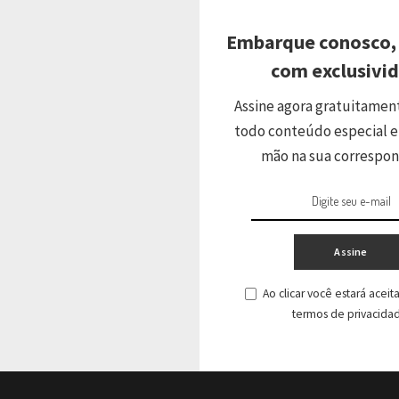
10º Simpósio Internacional
Oncoclínicas e Dana-Farber Cancer
Embarque conosco,
Institute
com exclusivi
Assine agora gratuitamen
todo conteúdo especial e
mão na sua correspo
Ver Comentários
Assine
ir
Ao clicar você estará acei
termos de privacida