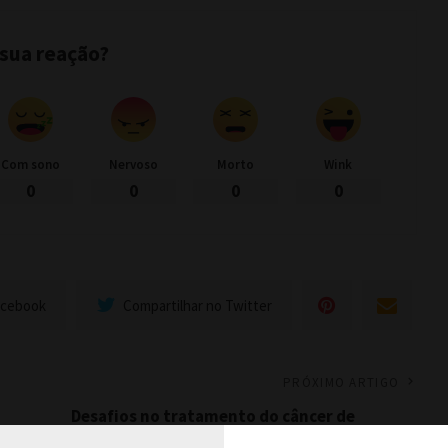
 sua reação?
Com sono
Nervoso
Morto
Wink
0
0
0
0
acebook
Compartilhar no Twitter
PRÓXIMO ARTIGO
Desafios no tratamento do câncer de
mama avançado serão abordados no