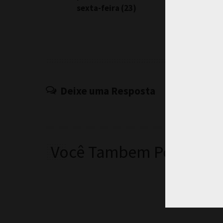
sexta-feira (23)
Deixe uma Resposta
Você Tambem Pode Curt