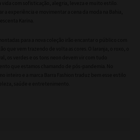
vida com sofisticação, alegria, leveza e muito estilo.
zar a experiência e movimentar a cena da moda na Bahia,
rescenta Karina.
montadas para a nova coleção irão encantar o público com
ão que vem trazendo de volta as cores. O laranja, o roxo, o
yal, os verdes e os tons neon devem vir com tudo
ento que estamos chamando de pós-pandemia. No
o inteiro e a marca Barra Fashion traduz bem esse estilo
eleza, saúde e entretenimento.