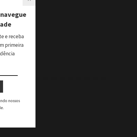
 navegue
dade
te e receba
m primeira
ndência
tando nossos
de.