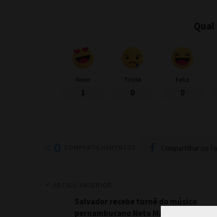
Qual
Amor
Triste
Feliz
1
0
0
0
Compartilhar no F
COMPARTILHAMENTOS
ARTIGO ANTERIOR
Salvador recebe turnê do músico
pernambucano Neto Marques nesta