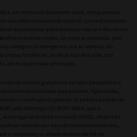
do e, em tempos de isolamento social, muitas pessoas
om suas mães nessa data tão especial, que será celebrada
o deixar de presentear quem amamos e marcar o dia com um
as
oferece diversas opções, do mimo ao presentão, para
om a vantagem de entregar em casa. As semijoias são
as últimas tendências, desde as mais delicadas, que
ia, até as opções mais sofisticadas.
serviço de delivery gratuito em Salvador para pedidos a
vão devidamente embaladas para presente, higienizadas,
izado e certificado de garantia. Os pedidos poderão ser
(08/05) pelo WhatsApp (71) 98187-4440 e, após a
as entregas serão feitas no sábado (09/05), véspera do
pode ser realizado por meio de transferência bancária,
até o comprador) ou através do envio de link do