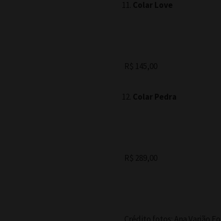
Colar Love
R$ 145,00
Colar Pedra
R$ 289,00
Crédito fotos: Ana Varjão Fo