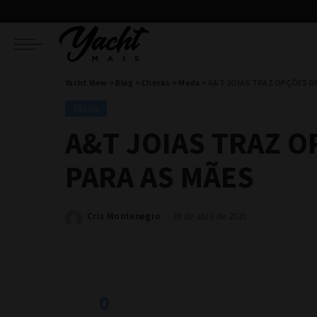
Yacht View
>
Blog
>
Checks
>
Moda
>
A&T JOIAS TRAZ OPÇÕES DE
Moda
A&T JOIAS TRAZ O
PARA AS MÃES
Cris Montenegro
30 de abril de 2020
Posted
by
0