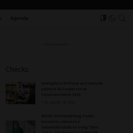
0
s
Agenda
– Advertisement –
Checks
Inteligência Artificial será tema de
palestra da Coopercon na
Construnordeste 2026
7 de agosto de 2026
Walter Schimmelpfeng traduz
encontros, memória e
sustentabilidade no living “Dois
Jeitos, Um Querer” da CASACOR