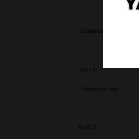
Colar Coração
R$ 65,00
Bracelete Love
R$ 95,00