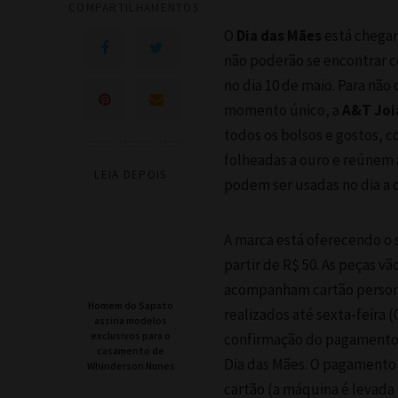
COMPARTILHAMENTOS
O
Dia das Mães
está chegan
não poderão se encontrar c
no dia 10 de maio. Para nã
momento único, a
A&T Joi
todos os bolsos e gostos, c
folheadas a ouro e reúnem 
LEIA DEPOIS
podem ser usadas no dia a d
A marca está oferecendo o 
partir de R$ 50. As peças 
acompanham cartão personal
Homem do Sapato
realizados até sexta-feira 
assina modelos
exclusivos para o
confirmação do pagamento, 
casamento de
Dia das Mães. O pagamento 
Whinderson Nunes
cartão (a máquina é levada 