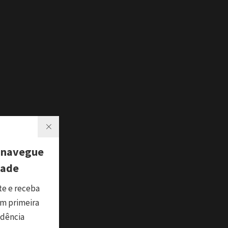
 navegue
dade
te e receba
m primeira
ndência