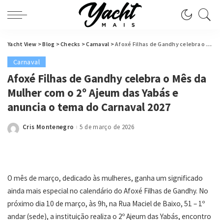
Yacht View
>
Blog
>
Checks
>
Carnaval
>
Afoxé Filhas de Gandhy celebra o Mês da Mulher com o 2º Ajeum das Yabás e anuncia o tema do Carnaval 2027
Carnaval
Afoxé Filhas de Gandhy celebra o Mês da
Mulher com o 2º Ajeum das Yabás e
anuncia o tema do Carnaval 2027
Cris Montenegro
5 de março de 2026
Posted
by
O mês de março, dedicado às mulheres, ganha um significado
ainda mais especial no calendário do Afoxé Filhas de Gandhy. No
próximo dia 10 de março, às 9h, na Rua Maciel de Baixo, 51 – 1º
andar (sede), a instituição realiza o 2º Ajeum das Yabás, encontro