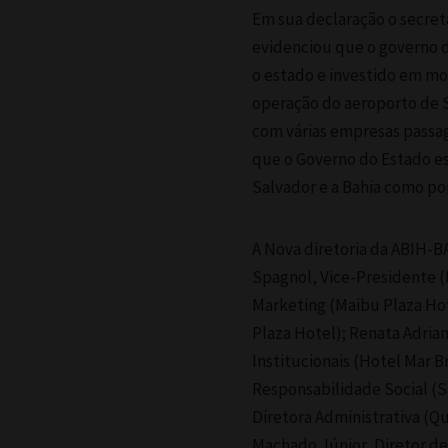
Em sua declaração o secret
evidenciou que o governo d
o estado e investido em mo
operação do aeroporto de 
com várias empresas passag
que o Governo do Estado es
Salvador e a Bahia como po
A Nova diretoria da ABIH-
Spagnol, Vice-Presidente (
Marketing (Maibu Plaza Hot
Plaza Hotel); Renata Adria
Institucionais (Hotel Mar B
Responsabilidade Social (S
Diretora Administrativa (Q
Machado Júnior, Diretor de 