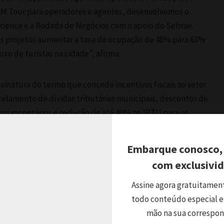
FAM Tour para operadores e agentes, desenvolvemos o
rience e a Rodada de Negócios com o apoio do Sebrae.
s projetos aumentar a taxa de ocupação de 48% para 63%
xo de turistas na cidade”, afirma.
natura do termo que concede incentivos fiscais ao setor
celamento de dívidas tributárias municipais, descontos de
gos monetários e redução de até 40% no IPTU para os
zarem requalificação, capacitações profissionais, compra
nização do empreendimento. Encerro minha gestão com
Embarque conosco,
o e tenho certeza que Luciano Lopes, novo presidente da
com exclusivi
 trabalho”, complementa.
Assine agora gratuitamen
todo conteúdo especial e
duas décadas dedicadas ao turismo, Luciano Lopes
mão na sua correspo
e de assumir este cargo. “Liderar esta entidade