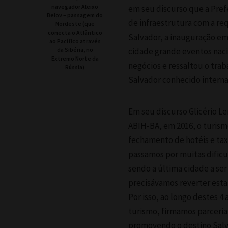
navegador Aleixo
em seu discurso que a Prefe
Belov – passagem do
de infraestrutura com a re
Nordeste (que
conecta o Atlântico
Salvador, a inauguração em
ao Pacífico através
da Sibéria, no
cidade grande eventos naci
Extremo Norte da
negócios e ressaltou o tra
Rússia)
Salvador conhecido intern
Em seu discurso Glicério 
ABIH-BA, em 2016, o turismo
fechamento de hotéis e tax
passamos por muitas dificu
sendo a última cidade a se
precisávamos reverter esta
Por isso, ao longo destes 
turismo, firmamos parceri
promovendo o destino Salv