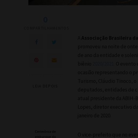
0
COMPARTILHAMENTOS
A
Associação Brasileira d
promoveu na noite de ontem
de ano da entidade e solen
biênio
2020/2021.
O evento c
ocasião representando o pr
Turismo, Cláudio Tinoco, o
LEIA DEPOIS
deputados, entidades de cl
atual presidente da ABIH-B
Lopes, diretor executivo d
janeiro de 2020.
Cerimônia de
O vice-prefeito que no eve
embarque do