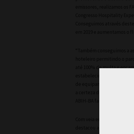
emissores, realizamos os 
Congresso Hospitality Expe
Conseguimos através deste
em 2019 e aumentamos o flu
“Também conseguimos a assi
hoteleiro permitindo o par
até 100% de multa e encar
estabelecimentos que reali
de equipamentos ou moder
a certeza de dever cumprid
ABIH-BA fará um belíssimo
Com veia empreendedora e 
destacou a responsabilidad