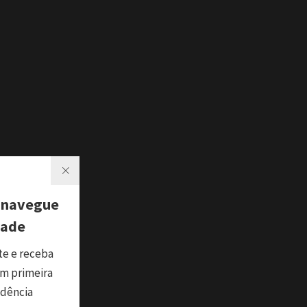
 navegue
dade
te e receba
m primeira
ndência