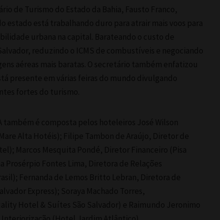
ário de Turismo do Estado da Bahia, Fausto Franco,
o estado está trabalhando duro para atrair mais voos para
bilidade urbana na capital. Barateando o custo de
Salvador, reduzindo o ICMS de combustíveis e negociando
ens aéreas mais baratas. O secretário também enfatizou
tá presente em várias feiras do mundo divulgando
ntes fortes do turismo.
BA também é composta pelos hoteleiros José Wilson
Mare Alta Hotéis); Filipe Tambon de Araújo, Diretor de
el); Marcos Mesquita Pondé, Diretor Financeiro (Pisa
na Prosérpio Fontes Lima, Diretora de Relações
rasil); Fernanda de Lemos Britto Lebran, Diretora de
alvador Express); Soraya Machado Torres,
uality Hotel & Suítes São Salvador) e Raimundo Jeronimo
Interiorização (Hotel Jardim Atlântico).