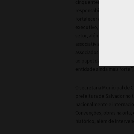
cinquentenária, a qual já p
responsabilidade, consider
fortalecer as relações inst
executivo, quanto do judici
setor, além de investir na 
associativismo, e assim, a
associados. Reforço, porta
ao papel da ABIH-BA. Tenha
entidade ainda mais forte”,
O secretaria Municipal de C
prefeitura de Salvador no
nacionalmente e internacio
Convenções, obras na orla, 
histórico, além de interve