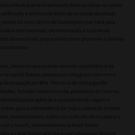
itura Municipal está realizando diversas obras na cidade
qualificação e reforma de 60 km de extensão da orla de
 janeiro do novo Centro de Convenções que trará para
onais e internacionais, movimentando o turismo de
balho desenvolvido pela prefeitura em promover o destino
acionalmente.
Lemos, destacou que quando assumiu a presidência da
 na capital baiana, passava por uma grave crise com o
a de ocupação de 48%. “No início de minha gestão
ldades, Salvador estava fora das prateleiras do turismo,
r oferecida pelas agências e operadores de viagem e
 ordem para a sobrevivência de toda a cadeia do turismo.
4 anos, desenvolvemos ações com o intuito de recuperar o
a com a Secult, desenvolvemos os Road Shows
ador e capacitando agentes e operadores em 16 polos