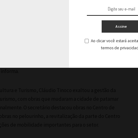
assaram ilustres líderes empresariais é de grande
ando sua tradição e vanguarda. O papel da ABIH-BA é
itucionais com o poder público, tanto na esfera do
Assine
ário e legislativo, garantindo a defesa dos interesses do
valorização da atividade econômica dos hoteleiros, no
Ao clicar você estará acei
mpliando as oportunidades de negócios para todos seus
termos de privacida
ndo, nesta noite, nosso compromisso em dar continuidade
m certeza, que trabalharemos bastante para tornar esta
 informa.
ultura e Turismo, Cláudio Tinoco exaltou a gestão da
 turismo, com obras que mudaram a cidade de patamar
nalmente. O secretário destacou obras no Centro de
obras no pelourinho, a revitalização da parte do Centro
nções de mobilidade importantes para o setor.