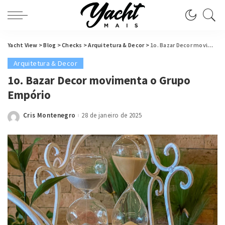
Yacht View
>
Blog
>
Checks
>
Arquitetura & Decor
>
1o. Bazar Decor movimenta o Grupo Empório
Arquitetura & Decor
1o. Bazar Decor movimenta o Grupo
Empório
Cris Montenegro
28 de janeiro de 2025
Posted
by