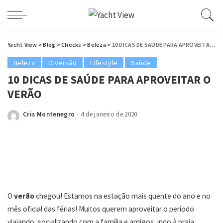
Yacht View
>
Blog
>
Checks
>
Beleza
>
10 DICAS DE SAÚDE PARA APROVEITAR O VERÃO
Beleza
Diversão
Lifestyle
Saúde
10 DICAS DE SAÚDE PARA APROVEITAR O
VERÃO
Cris Montenegro
4 de janeiro de 2020
Posted
by
O
verão
chegou! Estamos na estação mais quente do ano e no
mês oficial das férias! Muitos querem aproveitar o período
viajando, socializando com a família e amigos, indo à praia,