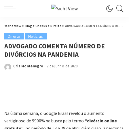
Yacht View
>
Blog
>
Checks
>
Direito
>
ADVOGADO COMENTA NÚMERO DE DIVÓRCIOS NA PANDEMIA
Direito
Notícias
ADVOGADO COMENTA NÚMERO DE
DIVÓRCIOS NA PANDEMIA
Cris Montenegro
2 de junho de 2020
Posted
by
Na última semana, o Google Brasil revelou o aumento
vertiginoso de 9900% na busca pelo termo
“divórcio online
gratuito”
, no período de 13 a 29 de abril. Além disso, a pergunta